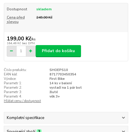
Dostupnost
skladem
Cena před
249,00 Kč
slevou
199,00 Kč
/
ks
164,46 Kč
bez DPH
Přidat do košíku
Číslo produktu:
SHOEPS10
EAN kód:
8717703450354
Výrobce:
First Bike
Parametr 1:
14 ks v balení
Parametr 2:
vystačí na 1 pár bot
Parametr 3:
žluté
Parametr 4:
věk 3+
Hlídat cenu / dostupnost
Kompletní specifikace
Související zboží
3