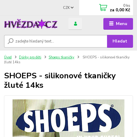
0
ks
CZK
za
0,00 Kč
Menu
Hledat
Úvod
Dárky pro děti
Shoeps tkaničky
SHOEPS - silikonové tkaničky
žluté 14ks
SHOEPS - silikonové tkaničky
žluté 14ks