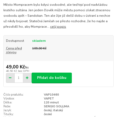
Město Mompracem bylo kdysi svobodné, ale teď trpí pod nadvládou
krutého sultána. Jen jeden člověk může městu pomoci získat ztracenou
svobodu zpět – Sandokan. Ten ale žije již delší dobu v ústraní a nechce
už nikdy bojovat. Statečná Jamilah se přesto rozhodne, že ho najde a
přesvědčí ho, aby Momprace...
celý popis
Dostupnost
skladem
Cena před
109,00 Kč
slevou
49,00 Kč
/
ks
40,50 Kč
bez DPH
Přidat do košíku
Číslo produktu:
VAP10460
Výrobce:
VAPET
Délka:
120 minut
Režie:
SERGIO SOLLIMA
Jazyk:
český, italský
Titulky:
české