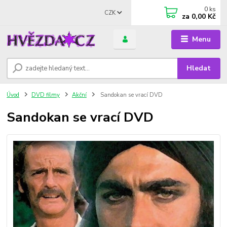
0
ks
CZK
za
0,00 Kč
Menu
Hledat
Úvod
DVD filmy
Akční
Sandokan se vrací DVD
Sandokan se vrací DVD