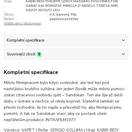
Hrají:
KABIR BEDI PHILIPPE LEROY MASSIMO FOSCHINÉSTOR
GARAY SAL BORGESE MIRELLA D'ANGELO TERESA ANN
SAVOY ADOLFO CELI
Obraz:
4:3, barevný, PAL
Balení:
papírová pošetka
Hlídat cenu / dostupnost
Kompletní specifikace
Související zboží
6
Kompletní specifikace
Město Mompracem bylo kdysi svobodné, ale teď trpí pod
nadvládou krutého sultána. Jen jeden člověk může městu pomoci
získat ztracenou svobodu zpět – Sandokan. Ten ale žije již delší
dobu v ústraní a nechce už nikdy bojovat. Statečná Jamilah se
přesto rozhodne, že ho najde a přesvědčí ho, aby Mompracemu
pomohl. A tak se Sandokan vrací, aby se postavil všem
nepřátelům.produkce: INTRAFILM1977
Výrobce: VAPET | Režie: SERGIO SOLLIMA | Hrají: KABIR BEDI