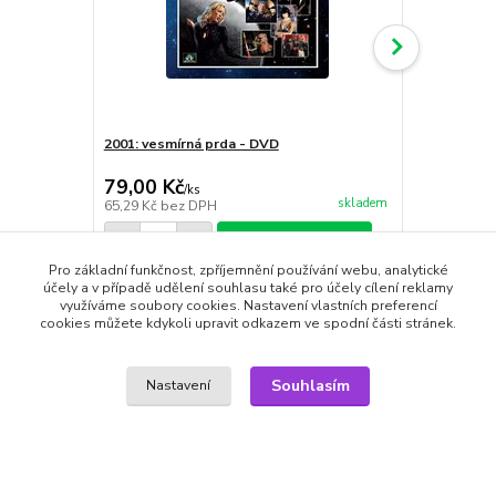
2001: vesmírná prda - DVD
2001 maniak
79,00 Kč
79,00 Kč
59,00 Kč
/
ks
skladem
65,29 Kč
bez DPH
48,76 Kč
bez
Přidat do košíku
Pro základní funkčnost, zpříjemnění používání webu, analytické
účely a v případě udělení souhlasu také pro účely cílení reklamy
využíváme soubory cookies. Nastavení vlastních preferencí
cookies můžete kdykoli upravit odkazem ve spodní části stránek.
Zboží zařazeno v kategoriích
Souhlasím
Nastavení
DVD filmy
Akční