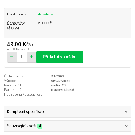
Dostupnost
skladem
Cena před
79,00 Kč
slevou
49,00 Kč
/
ks
40,50 Kč
bez DPH
Přidat do košíku
Číslo produktu:
D1C063
Výrobce:
ABCD video
Parametr 1:
audio: CZ
Parametr 2:
titulky: žádné
Hlídat cenu / dostupnost
Kompletní specifikace
Související zboží
4