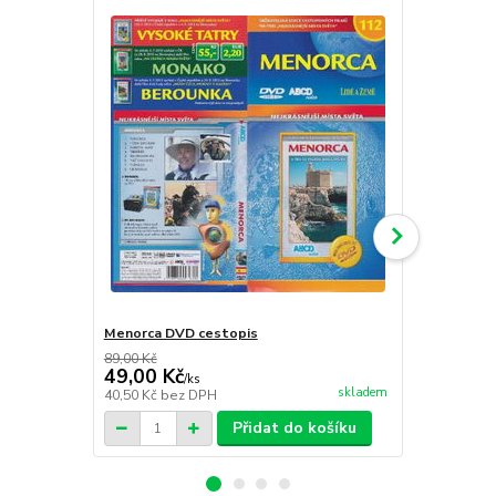
Menorca DVD cestopis
Tajuplný sv
89,00 Kč
79,00 Kč
49,00 Kč
49,00 Kč
/
ks
skladem
40,50 Kč
bez DPH
40,50 Kč
bez
Přidat do košíku