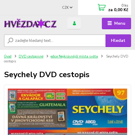
0
ks
CZK
za
0,00 Kč
Menu
Hledat
Úvod
DVD cestopisné
edice Nejkrásnější místa světa
Seychely DVD
cestopis
Seychely DVD cestopis