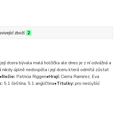
visející zboží
2
jí dcera bývala malá holčička ale dnes je z ní odvážná a
 nikdy úplně nedospěla i její dceru která odmítá zůstat
•
Režie:
Patricia Riggen•
Hrají:
Cierra Ramirez, Eva
k:
5.1 čeština, 5.1 angličtina•
Titulky:
pro neslyšící