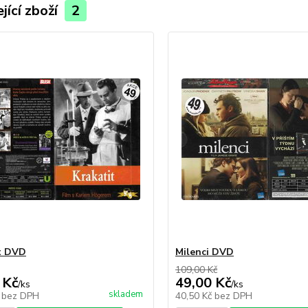
jící zboží
2
t DVD
Milenci DVD
109,00 Kč
 Kč
49,00 Kč
/
ks
/
ks
skladem
č
bez DPH
40,50 Kč
bez DPH