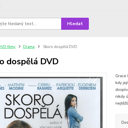
.
Hledat
VD filmy
Drama
Skoro dospělá DVD
o dospělá DVD
Grace 
kdy jej
dospív
nikdy ú
nejtěžš
Dos