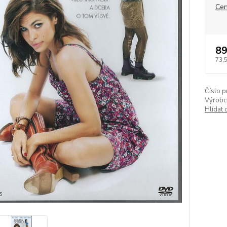
Cen
89
73,
Číslo p
Výrobc
Hlídat 