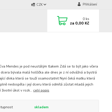
Přihlášení
CZK
0
ks
za
0,00 Kč
Eva Mendes je pod neustálým tlakem Zdá se to být jako včera
í dcera bývala malá holčička ale dnes je z ní odvážná a bystrá
ající dívka která se touží osamostatnit Nyní čeká matku která
plně nedospěla i její dceru která odmítá zůstat mladá jejich
í životní úkol v rozk...
celý popis
tupnost
skladem