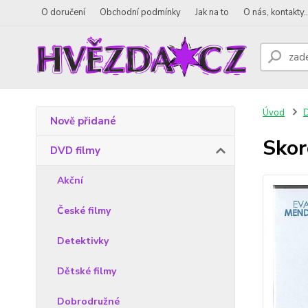
O doručení
Obchodní podmínky
Jak na to
O nás, kontakty..
Úvod
D
Nově přidané
Skor
DVD filmy
Akční
České filmy
Detektivky
Dětské filmy
Dobrodružné