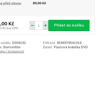
a před slevou
89,00 Kč
,00 Kč
Přidat do košíku
55 Kč
bez DPH
roduktu:
D006191
EAN kód:
8596978561916
e:
Bontonfilm
Balení:
Plastová krabička DVD
cenu / dostupnost