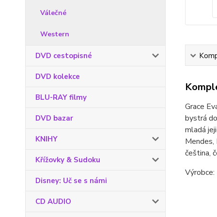
Válečné
Western
DVD cestopisné
Kompl
DVD kolekce
Komple
BLU-RAY filmy
Grace Eva
bystrá do
DVD bazar
mladá jej
KNIHY
Mendes, 
čeština, 
Křížovky & Sudoku
Výrobce:
Disney: Uč se s námi
CD AUDIO