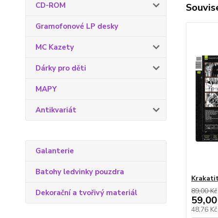
CD-ROM
Souvise
Gramofonové LP desky
MC Kazety
Dárky pro děti
MAPY
Antikvariát
Galanterie
Batohy ledvinky pouzdra
Krakati
89,00 Kč
Dekorační a tvořivý materiál
59,00
48,76 K