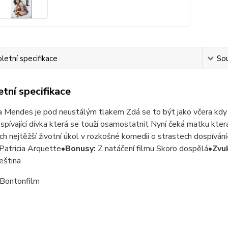
etní specifikace
Sou
tní specifikace
 Mendes je pod neustálým tlakem Zdá se to být jako včera kdy je
spívající dívka která se touží osamostatnit Nyní čeká matku která
ich nejtěžší životní úkol v rozkošné komedii o strastech dospívání
Patricia Arquette•
Bonusy:
Z natáčení filmu Skoro dospělá•
Zvu
čeština
 Bontonfilm