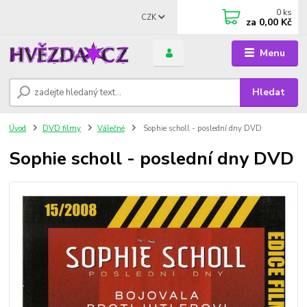
0
ks
CZK
za
0,00 Kč
Menu
Hledat
Úvod
DVD filmy
Válečné
Sophie scholl - poslední dny DVD
Sophie scholl - poslední dny DVD