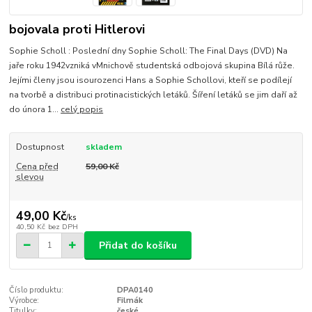
bojovala proti Hitlerovi
Sophie Scholl : Poslední dny Sophie Scholl: The Final Days (DVD) Na
jaře roku 1942vzniká vMnichově studentská odbojová skupina Bílá růže.
Jejími členy jsou isourozenci Hans a Sophie Schollovi, kteří se podílejí
na tvorbě a distribuci protinacistických letáků. Šíření letáků se jim daří až
do února 1...
celý popis
Dostupnost
skladem
Cena před
59,00 Kč
slevou
49,00 Kč
/
ks
40,50 Kč
bez DPH
Přidat do košíku
Číslo produktu:
DPA0140
Výrobce:
Filmák
Titulky:
české