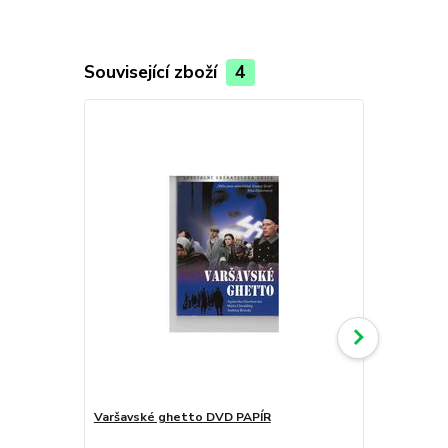
Související zboží
4
Varšavské ghetto DVD PAPÍR
Hákový kříž