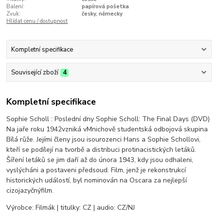
Balení:
papírová pošetka
Zvuk:
česky, německy
Hlídat cenu / dostupnost
Kompletní specifikace
Související zboží
4
Kompletní specifikace
Sophie Scholl : Poslední dny Sophie Scholl: The Final Days (DVD)
Na jaře roku 1942vzniká vMnichově studentská odbojová skupina
Bílá růže. Jejími členy jsou isourozenci Hans a Sophie Schollovi,
kteří se podílejí na tvorbě a distribuci protinacistických letáků.
Šíření letáků se jim daří až do února 1943, kdy jsou odhaleni,
vyslýcháni a postaveni předsoud. Film, jenž je rekonstrukcí
historických událostí, byl nominován na Oscara za nejlepší
cizojazyčnýfilm.
Výrobce: Filmák | titulky: CZ | audio: CZ/NJ