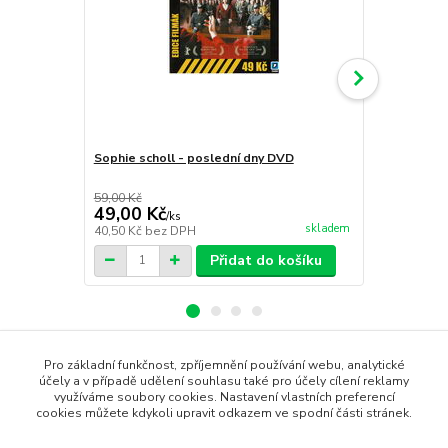
Sophie scholl - poslední dny DVD
Varšavské 
59,00 Kč
79,00 Kč
49,00 Kč
59,00 Kč
/
ks
skladem
40,50 Kč
bez DPH
48,76 Kč
bez
Přidat do košíku
Pro základní funkčnost, zpříjemnění používání webu, analytické
Zboží zařazeno v kategoriích
účely a v případě udělení souhlasu také pro účely cílení reklamy
využíváme soubory cookies. Nastavení vlastních preferencí
cookies můžete kdykoli upravit odkazem ve spodní části stránek.
DVD filmy