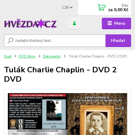
0
ks
CZK
za
0,00 Kč
Menu
Hledat
Úvod
DVD filmy
Dokumenty
Tulák Charlie Chaplin - DVD 2 DVD
Tulák Charlie Chaplin - DVD 2
DVD