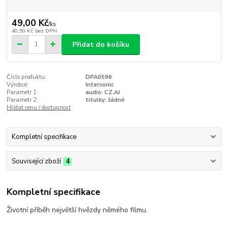
49,00 Kč
/
ks
40,50 Kč
bez DPH
Přidat do košíku
Číslo produktu:
DPA0596
Výrobce:
Intersonic
Parametr 1:
audio: CZ,AJ
Parametr 2:
titulky: žádné
Hlídat cenu / dostupnost
Kompletní specifikace
Související zboží
4
Kompletní specifikace
Životní příběh největší hvězdy němého filmu.