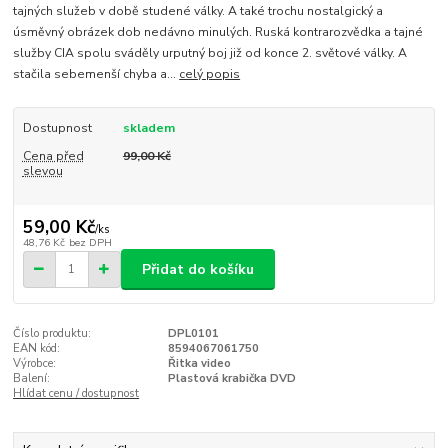
tajných služeb v době studené války. A také trochu nostalgický a
úsměvný obrázek dob nedávno minulých. Ruská kontrarozvědka a tajné
služby CIA spolu sváděly urputný boj již od konce 2. světové války. A
stačila sebemenší chyba a...
celý popis
Dostupnost
skladem
Cena před
99,00 Kč
slevou
59,00 Kč
/
ks
48,76 Kč
bez DPH
Přidat do košíku
Číslo produktu:
DPL0101
EAN kód:
8594067061750
Výrobce:
Řitka video
Balení:
Plastová krabička DVD
Hlídat cenu / dostupnost