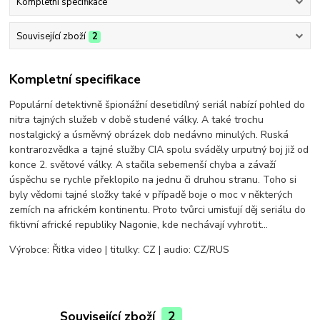
Kompletní specifikace
Související zboží
2
Kompletní specifikace
Populární detektivně špionážní desetidílný seriál nabízí pohled do
nitra tajných služeb v době studené války. A také trochu
nostalgický a úsměvný obrázek dob nedávno minulých. Ruská
kontrarozvědka a tajné služby CIA spolu sváděly urputný boj již od
konce 2. světové války. A stačila sebemenší chyba a závaží
úspěchu se rychle překlopilo na jednu či druhou stranu. Toho si
byly vědomi tajné složky také v případě boje o moc v některých
zemích na africkém kontinentu. Proto tvůrci umisťují děj seriálu do
fiktivní africké republiky Nagonie, kde nechávají vyhrotit…
Výrobce: Řitka video | titulky: CZ | audio: CZ/RUS
Související zboží
2