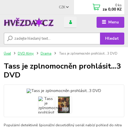
0
ks
CZK
za
0,00 Kč
Menu
Hledat
Úvod
DVD filmy
Drama
Tass je zplnomocněn prohlásit...3 DVD
Tass je zplnomocněn prohlásit...3
DVD
Populární detektivně špionážní desetidílný seriál nabízí pohled do nitra