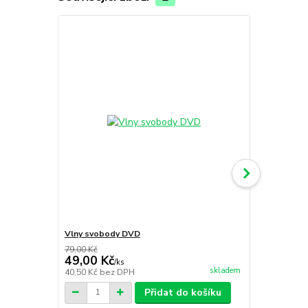
Vlny svobody DVD
Alfie - Malý
79,00 Kč
49,00 Kč
79,00 Kč
/
ks
skladem
40,50 Kč
bez DPH
65,29 Kč
bez
Přidat do košíku