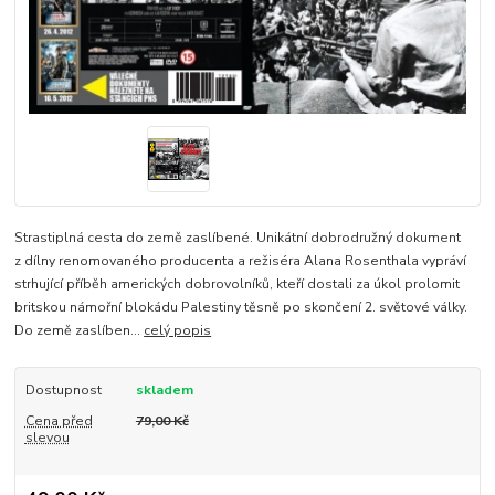
Strastiplná cesta do země zaslíbené. Unikátní dobrodružný dokument
z dílny renomovaného producenta a režiséra Alana Rosenthala vypráví
strhující příběh amerických dobrovolníků, kteří dostali za úkol prolomit
britskou námořní blokádu Palestiny těsně po skončení 2. světové války.
Do země zaslíben...
celý popis
Dostupnost
skladem
Cena před
79,00 Kč
slevou