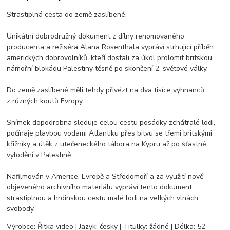
Strastiplná cesta do země zaslíbené.
Unikátní dobrodružný dokument z dílny renomovaného
producenta a režiséra Alana Rosenthala vypráví strhující příběh
amerických dobrovolníků, kteří dostali za úkol prolomit britskou
námořní blokádu Palestiny těsně po skončení 2. světové války.
Do země zaslíbené měli tehdy přivézt na dva tisíce vyhnanců
z různých koutů Evropy.
Snímek dopodrobna sleduje celou cestu posádky zchátralé lodi,
počínaje plavbou vodami Atlantiku přes bitvu se třemi britskými
křižníky a útěk z utečeneckého tábora na Kypru až po šťastné
vylodění v Palestině.
Nafilmován v Americe, Evropě a Středomoří a za využití nově
objeveného archivního materiálu vypráví tento dokument
strastiplnou a hrdinskou cestu malé lodi na velkých vlnách
svobody.
Výrobce: Řitka video | Jazyk: česky | Titulky: žádné | Délka: 52