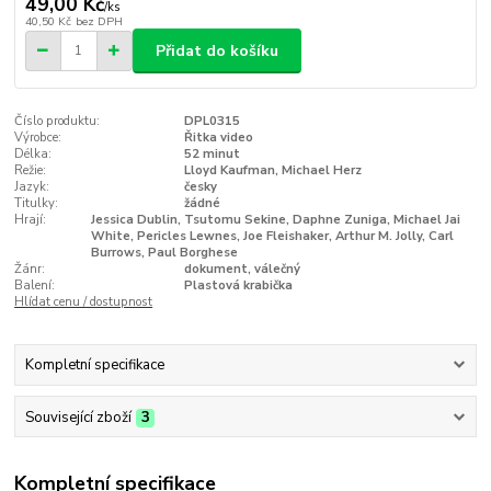
49,00 Kč
/
ks
40,50 Kč
bez DPH
Přidat do košíku
Číslo produktu:
DPL0315
Výrobce:
Řitka video
Délka:
52 minut
Režie:
Lloyd Kaufman, Michael Herz
Jazyk:
česky
Titulky:
žádné
Hrají:
Jessica Dublin, Tsutomu Sekine, Daphne Zuniga, Michael Jai
White, Pericles Lewnes, Joe Fleishaker, Arthur M. Jolly, Carl
Burrows, Paul Borghese
Žánr:
dokument, válečný
Balení:
Plastová krabička
Hlídat cenu / dostupnost
Kompletní specifikace
Související zboží
3
Kompletní specifikace