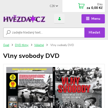
0
ks
CZK
za
0,00 Kč
Menu
Hledat
Úvod
DVD filmy
Válečné
Vlny svobody DVD
Vlny svobody DVD