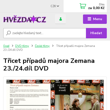
0
ks
CZK
za
0,00 Kč
Menu
Hledat
Úvod
DVD filmy
České filmy
Třicet případů majora Zemana
23./24.díl DVD
Třicet případů majora Zemana
23./24.díl DVD