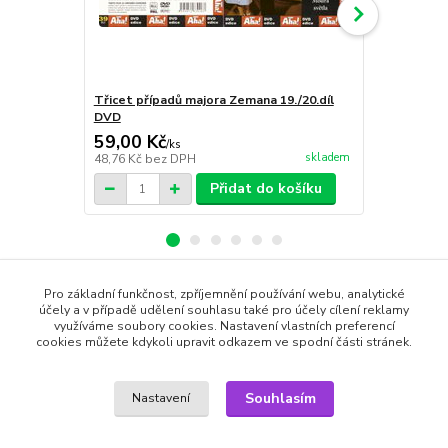
Třicet případů majora Zemana 19./20.díl
Třicet přípa
DVD
59,00 Kč
59,00 Kč
/
ks
skladem
48,76 Kč
bez DPH
48,76 Kč
bez
Přidat do košíku
Pro základní funkčnost, zpříjemnění používání webu, analytické
Zboží zařazeno v kategoriích
účely a v případě udělení souhlasu také pro účely cílení reklamy
využíváme soubory cookies. Nastavení vlastních preferencí
cookies můžete kdykoli upravit odkazem ve spodní části stránek.
DVD filmy
České filmy
Souhlasím
Nastavení