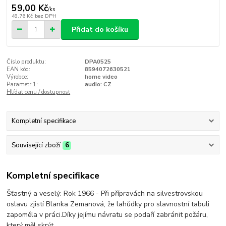
59,00 Kč
/
ks
48,76 Kč
bez DPH
Přidat do košíku
Číslo produktu:
DPA0525
EAN kód:
8594072630521
Výrobce:
home video
Parametr 1:
audio: CZ
Hlídat cenu / dostupnost
Kompletní specifikace
Související zboží
6
Kompletní specifikace
Šťastný a veselý: Rok 1966 - Při přípravách na silvestrovskou
oslavu zjistí Blanka Zemanová, že lahůdky pro slavnostní tabuli
zapoměla v práci.Díky jejímu návratu se podaří zabránit požáru,
který měl skrýt ...