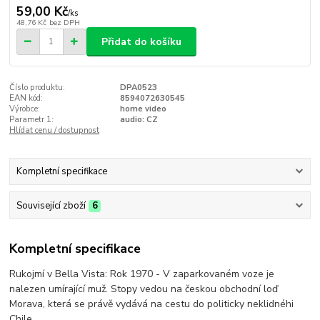
59,00 Kč
/
ks
48,76 Kč
bez DPH
Přidat do košíku
Číslo produktu:
DPA0523
EAN kód:
8594072630545
Výrobce:
home video
Parametr 1:
audio: CZ
Hlídat cenu / dostupnost
Kompletní specifikace
Související zboží
6
Kompletní specifikace
Rukojmí v Bella Vista: Rok 1970 - V zaparkovaném voze je
nalezen umírající muž. Stopy vedou na českou obchodní loď
Morava, která se právě vydává na cestu do politicky neklidnéhi
Chile.