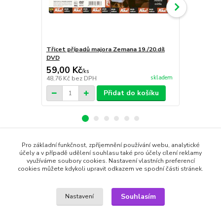
Třicet případů majora Zemana 19./20.díl
Třicet přípa
DVD
59,00 Kč
59,00 Kč
/
ks
skladem
48,76 Kč
bez DPH
48,76 Kč
bez
Přidat do košíku
Pro základní funkčnost, zpříjemnění používání webu, analytické
Zboží zařazeno v kategoriích
účely a v případě udělení souhlasu také pro účely cílení reklamy
využíváme soubory cookies. Nastavení vlastních preferencí
cookies můžete kdykoli upravit odkazem ve spodní části stránek.
DVD filmy
České filmy
Souhlasím
Nastavení