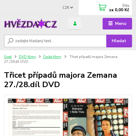
0
ks
CZK
za
0,00 Kč
Menu
Hledat
Úvod
DVD filmy
České filmy
Třicet případů majora Zemana
27./28.díl DVD
Třicet případů majora Zemana
27./28.díl DVD