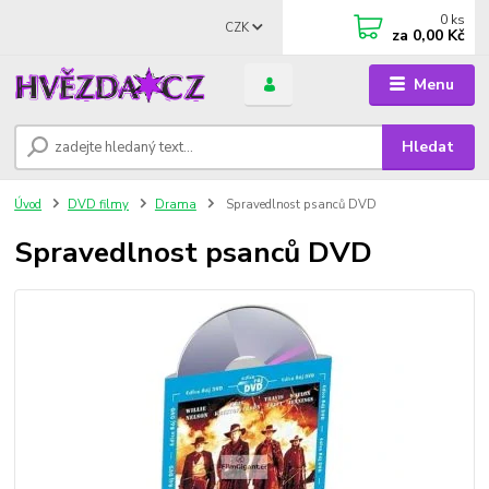
0
ks
CZK
za
0,00 Kč
Menu
Hledat
Úvod
DVD filmy
Drama
Spravedlnost psanců DVD
Spravedlnost psanců DVD