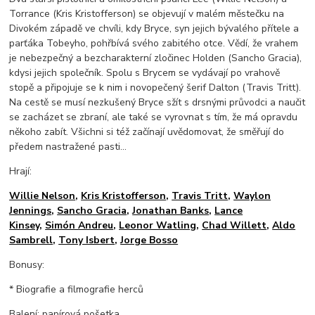
Torrance (Kris Kristofferson) se objevují v malém městečku na
Divokém západě ve chvíli, kdy Bryce, syn jejich bývalého přítele a
parťáka Tobeyho, pohřbívá svého zabitého otce. Vědí, že vrahem
je nebezpečný a bezcharakterní zločinec Holden (Sancho Gracia),
kdysi jejich společník. Spolu s Brycem se vydávají po vrahově
stopě a připojuje se k nim i novopečený šerif Dalton (Travis Tritt).
Na cestě se musí nezkušený Bryce sžít s drsnými průvodci a naučit
se zacházet se zbraní, ale také se vyrovnat s tím, že má opravdu
někoho zabít. Všichni si též začínají uvědomovat, že směřují do
předem nastražené pasti...
Hrají:
Willie Nelson
,
Kris Kristofferson
,
Travis Tritt
,
Waylon
Jennings
,
Sancho Gracia
,
Jonathan Banks
,
Lance
Kinsey
,
Simón Andreu
,
Leonor Watling
,
Chad Willett
,
Aldo
Sambrell
,
Tony Isbert
,
Jorge Bosso
Bonusy:
* Biografie a filmografie herců
Balení: papírová pošetka