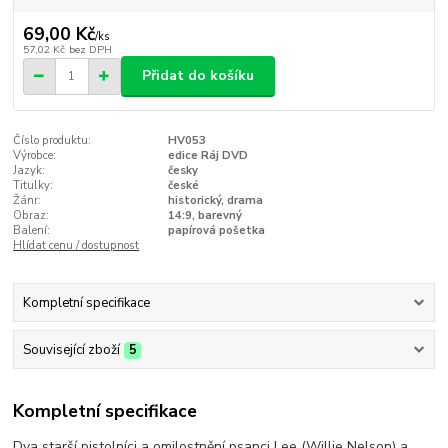
69,00 Kč
/
ks
57,02 Kč
bez DPH
Přidat do košíku
Číslo produktu:
HV053
Výrobce:
edice Ráj DVD
Jazyk:
česky
Titulky:
české
Žánr:
historický, drama
Obraz:
14:9, barevný
Balení:
papírová pošetka
Hlídat cenu / dostupnost
Kompletní specifikace
Související zboží
5
Kompletní specifikace
Dva starší pistolníci a omilostnění psanci Lee (Willie Nelson) a