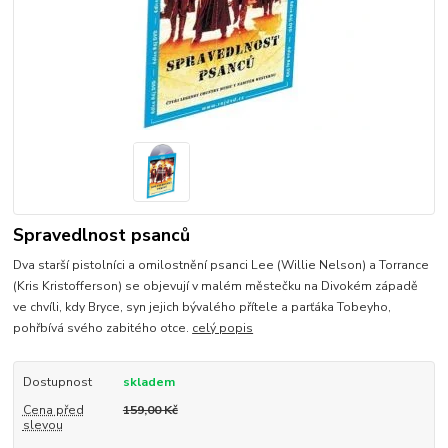
Spravedlnost psanců
Dva starší pistolníci a omilostnění psanci Lee (Willie Nelson) a Torrance
(Kris Kristofferson) se objevují v malém městečku na Divokém západě
ve chvíli, kdy Bryce, syn jejich bývalého přítele a parťáka Tobeyho,
pohřbívá svého zabitého otce.
celý popis
Dostupnost
skladem
Cena před
159,00 Kč
slevou