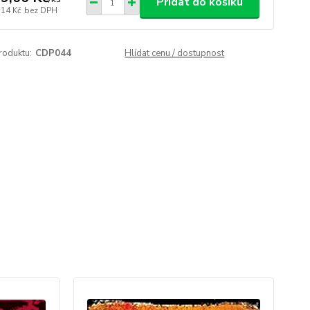
Přidat do košíku
,14 Kč
bez DPH
roduktu:
CDP044
Hlídat cenu / dostupnost