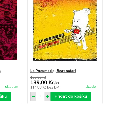
s
Le Pneumatiq, Beat safari
199,00 Kč
139,00 Kč
/
ks
skladem
skladem
114,88 Kč
bez DPH
šíku
Přidat do košíku