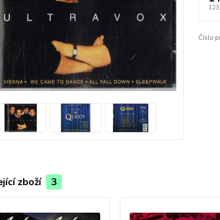
123
Číslo p
jící zboží
3