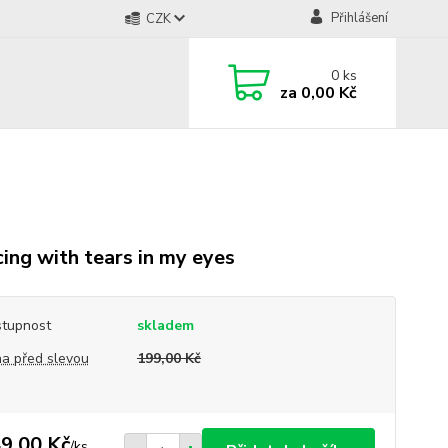
Přihlášení
CZK
0
ks
za
0,00 Kč
ing with tears in my eyes
tupnost
skladem
a před slevou
199,00 Kč
9,00 Kč
/
ks