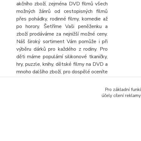
akčního zboží, zejména DVD filmů všech
možných žánrů od cestopisných filmů
přes pohádky, rodinné filmy, komedie až
po horory. Šetříme Vaši peněženku a
zboží prodáváme za nejnižší možné ceny.
Náš široký sortiment Vám pomůže i při
výběru dárků pro každého z rodiny. Pro
děti máme populární silikonové tkaničky,
hry, puzzle, knihy, dětské filmy na DVD a
mnoho dalšího zboží, pro dospělé oceníte
velký výběr knih, DVD filmů, turistických
map a automap a seniory potěšíme
Pro základní funk
obrovskou nabídkou různých křížovek a
účely cílení reklam
sudoku. Stálou nabídku CD, DVD a knih
rozšiřujeme o další zboží, kterým
výhodně doplníte objednávku.