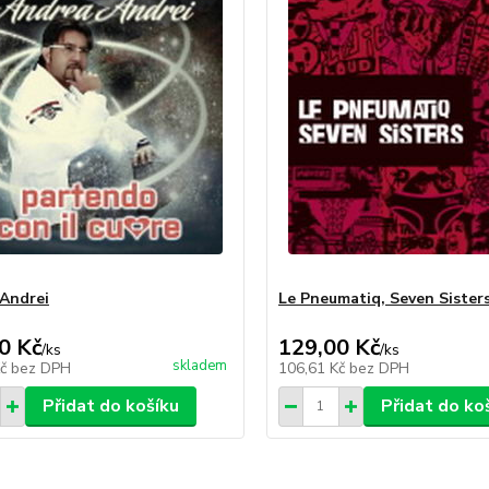
Andrei
Le Pneumatiq, Seven Sister
0 Kč
129,00 Kč
/
ks
/
ks
skladem
Kč
bez DPH
106,61 Kč
bez DPH
Přidat do košíku
Přidat do ko