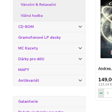
Vánoční & Relaxační
Vážná hudba
CD-ROM
Gramofonové LP desky
MC Kazety
Dárky pro děti
Andrea 
MAPY
149,0
Antikvariát
123,14 
Galanterie