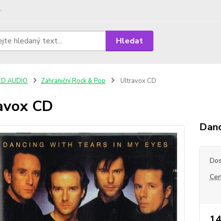
.
Hledat
CD AUDIO
Zahraniční Rock & Pop
Ultravox CD
avox CD
Danc
Dos
Cen
14