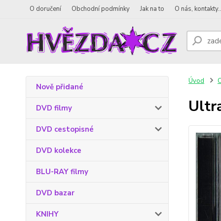
O doručení
Obchodní podmínky
Jak na to
O nás, kontakty..
Úvod
Nově přidané
Ultr
DVD filmy
DVD cestopisné
DVD kolekce
BLU-RAY filmy
DVD bazar
KNIHY