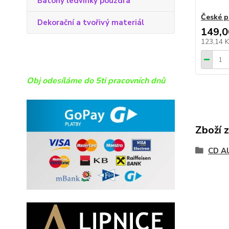
Batohy ledvinky pouzdra
České p
Dekorační a tvořivý materiál
149,0
123,14 
Obj odesíláme do 5ti pracovních dnů
Zboží 
CD A