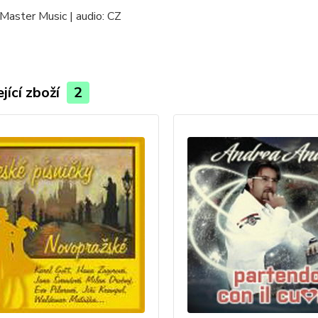
Master Music | audio: CZ
jící zboží
2