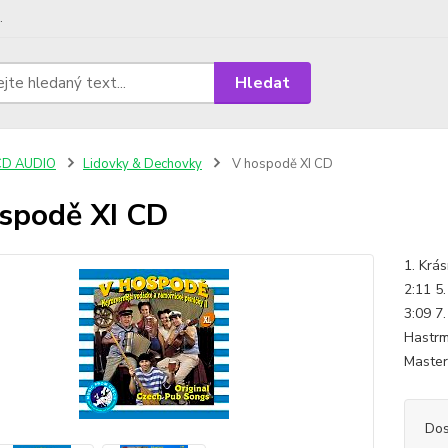
.
Hledat
CD AUDIO
Lidovky & Dechovky
V hospodě XI CD
spodě XI CD
1. Krás
2:11 5
3:09 7.
Hastrm
Master
Dos