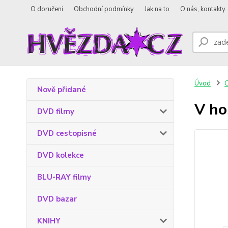
O doručení
Obchodní podmínky
Jak na to
O nás, kontakty..
Úvod
Nově přidané
V ho
DVD filmy
DVD cestopisné
DVD kolekce
BLU-RAY filmy
DVD bazar
KNIHY