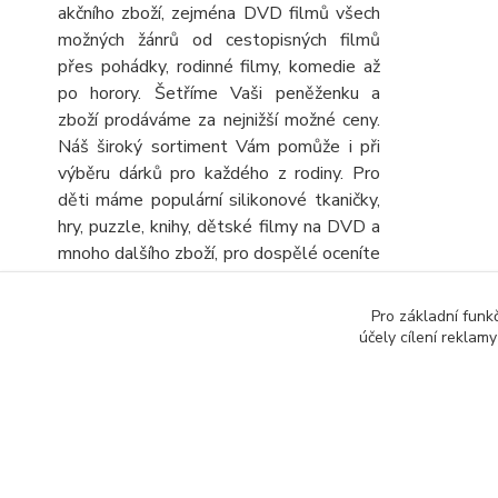
akčního zboží, zejména DVD filmů všech
možných žánrů od cestopisných filmů
přes pohádky, rodinné filmy, komedie až
po horory. Šetříme Vaši peněženku a
zboží prodáváme za nejnižší možné ceny.
Náš široký sortiment Vám pomůže i při
výběru dárků pro každého z rodiny. Pro
děti máme populární silikonové tkaničky,
hry, puzzle, knihy, dětské filmy na DVD a
mnoho dalšího zboží, pro dospělé oceníte
velký výběr knih, DVD filmů, turistických
map a automap a seniory potěšíme
Pro základní funk
obrovskou nabídkou různých křížovek a
účely cílení reklam
sudoku. Stálou nabídku CD, DVD a knih
rozšiřujeme o další zboží, kterým
výhodně doplníte objednávku.