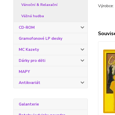
Vánoční & Relaxační
Výrobce: 
Vážná hudba
CD-ROM
Souvise
Gramofonové LP desky
MC Kazety
Dárky pro děti
MAPY
Antikvariát
Galanterie