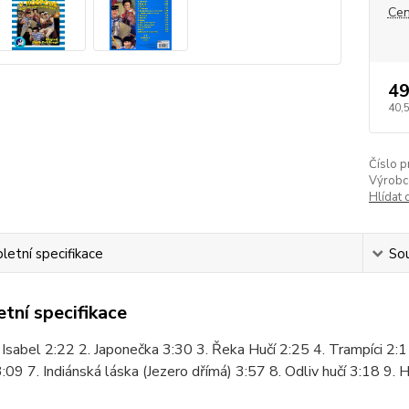
Cen
49
40,
Číslo p
Výrobc
Hlídat 
etní specifikace
Sou
tní specifikace
 Isabel 2:22 2. Japonečka 3:30 3. Řeka Hučí 2:25 4. Trampíci 2
:09 7. Indiánská láska (Jezero dřímá) 3:57 8. Odliv hučí 3:18 9