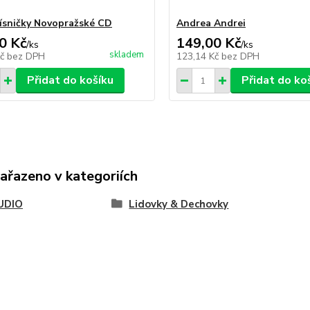
ísničky Novopražské CD
Andrea Andrei
0 Kč
149,00 Kč
/
ks
/
ks
skladem
Kč
bez DPH
123,14 Kč
bez DPH
Přidat do košíku
Přidat do ko
zařazeno v kategoriích
UDIO
Lidovky & Dechovky