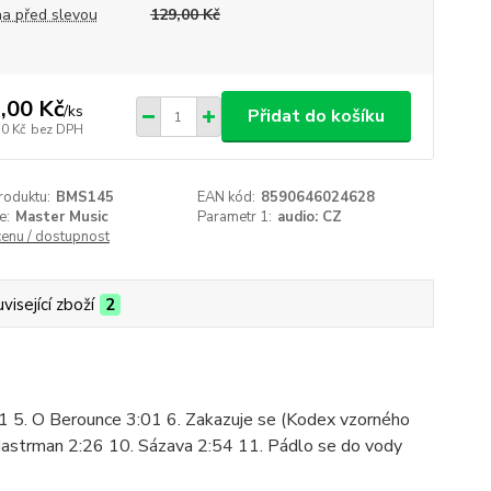
a před slevou
129,00 Kč
,00 Kč
/
ks
Přidat do košíku
50 Kč
bez DPH
roduktu:
BMS145
EAN kód:
8590646024628
e:
Master Music
Parametr 1:
audio: CZ
cenu / dostupnost
visející zboží
2
:11 5. O Berounce 3:01 6. Zakazuje se (Kodex vzorného
. Hastrman 2:26 10. Sázava 2:54 11. Pádlo se do vody