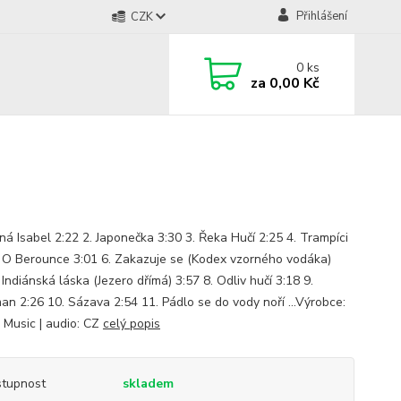
Přihlášení
CZK
0
ks
za
0,00 Kč
ná Isabel 2:22 2. Japonečka 3:30 3. Řeka Hučí 2:25 4. Trampíci
. O Berounce 3:01 6. Zakazuje se (Kodex vzorného vodáka)
 Indiánská láska (Jezero dřímá) 3:57 8. Odliv hučí 3:18 9.
an 2:26 10. Sázava 2:54 11. Pádlo se do vody noří ...Výrobce:
 Music | audio: CZ
celý popis
tupnost
skladem