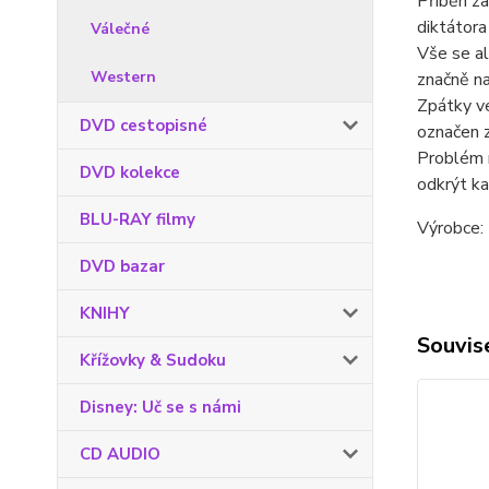
Příběh za
diktátor
Válečné
Vše se al
Western
značně na
Zpátky ve
DVD cestopisné
označen 
Problém 
DVD kolekce
odkrýt ka
BLU-RAY filmy
Výrobce: 
DVD bazar
KNIHY
Souvise
Křížovky & Sudoku
Disney: Uč se s námi
CD AUDIO