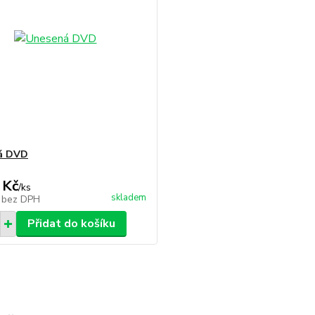
á DVD
 Kč
/
ks
skladem
č
bez DPH
Přidat do košíku