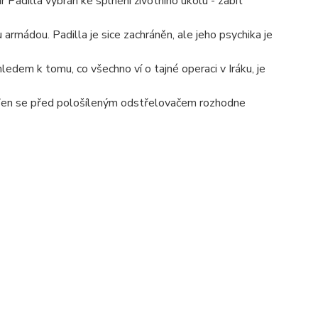
 Padilla vybrán ke splnění životního úkolu - zabít
 armádou. Padilla je sice zachráněn, ale jeho psychika je
edem k tomu, co všechno ví o tajné operaci v Iráku, je
. Ten se před pološíleným odstřelovačem rozhodne