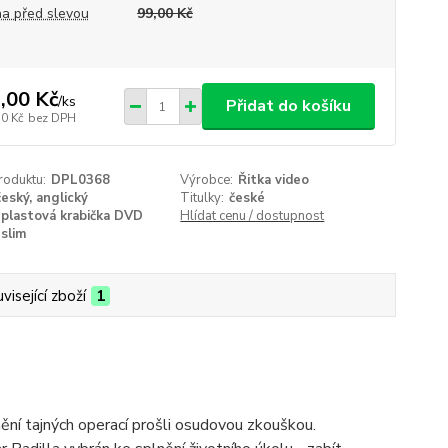
a před slevou
99,00 Kč
,00 Kč
/
ks
Přidat do košíku
50 Kč
bez DPH
roduktu:
DPL0368
Výrobce:
Řitka video
český, anglický
Titulky:
české
plastová krabička DVD
Hlídat cenu / dostupnost
slim
visející zboží
1
nění tajných operací prošli osudovou zkouškou.