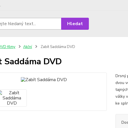
.
Hledat
VD filmy
Akční
Zabít Saddáma DVD
ít Saddáma DVD
Drsný p
dvou vo
tajnýc
války 
ke spln
Dos