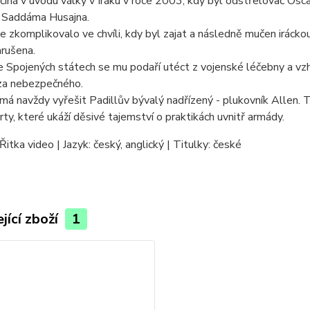
číná v úvodu války v Iráku v roce 2003, kdy byl odstřelovač Oscar
a Saddáma Husajna.
e zkomplikovalo ve chvíli, kdy byl zajat a následně mučen iráckou
rušena.
 Spojených státech se mu podaří utéct z vojenské léčebny a vzhl
za nebezpečného.
má navždy vyřešit Padillův bývalý nadřízený - plukovník Allen
rty, které ukáží děsivé tajemství o praktikách uvnitř armády.
Řitka video | Jazyk: český, anglický | Titulky: české
jící zboží
1