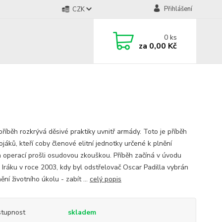
Přihlášení
CZK
0
ks
za
0,00 Kč
říběh rozkrývá děsivé praktiky uvnitř armády. Toto je příběh
jáků, kteří coby členové elitní jednotky určené k plnění
h operací prošli osudovou zkouškou. Příběh začíná v úvodu
v Iráku v roce 2003, kdy byl odstřelovač Oscar Padilla vybrán
ění životního úkolu - zabít ...
celý popis
tupnost
skladem