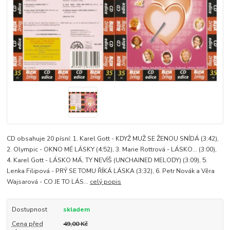
CD obsahuje 20 písní: 1. Karel Gott - KDYŽ MUŽ SE ŽENOU SNÍDÁ (3:42),
2. Olympic - OKNO MÉ LÁSKY (4:52), 3. Marie Rottrová - LÁSKO... (3:00),
4. Karel Gott - LÁSKO MÁ, TY NEVÍŠ (UNCHAINED MELODY) (3:09), 5.
Lenka Filipová - PRÝ SE TOMU ŘÍKÁ LÁSKA (3:32), 6. Petr Novák a Věra
Wajsarová - CO JE TO LÁS...
celý popis
Dostupnost
skladem
Cena před
49,00 Kč