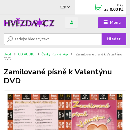
0
ks
CZK
za
0,00 Kč
Menu
Hledat
Úvod
CD AUDIO
Český Rock & Pop
Zamilované písně k Valentýnu
DVD
Zamilované písně k Valentýnu
DVD