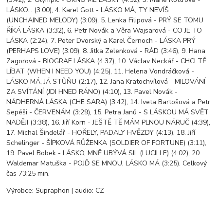
LÁSKO... (3:00), 4. Karel Gott - LÁSKO MÁ, TY NEVÍŠ
(UNCHAINED MELODY) (3:09), 5. Lenka Filipová - PRÝ SE TOMU
ŘÍKÁ LÁSKA (3:32), 6. Petr Novák a Věra Wajsarová - CO JE TO
LÁSKA (2:24), 7. Peter Dvorský a Karel Černoch - LÁSKA PRÝ
(PERHAPS LOVE) (3:09), 8. Jitka Zelenková - RÁD (3:46), 9. Hana
Zagorová - BIOGRAF LÁSKA (4:37), 10. Václav Neckář - CHCI TĚ
LÍBAT (WHEN I NEED YOU) (4:25), 11. Helena Vondráčková -
LÁSKO MÁ, JÁ STŮŇU (2:17), 12. Jana Kratochvílová - MILOVÁNÍ
ZA SVÍTÁNÍ (JDI HNED RÁNO) (4:10), 13. Pavel Novák -
NÁDHERNÁ LÁSKA (CHE SARA) (3:42), 14. Iveta Bartošová a Petr
Sepéši - ČERVENÁM (3:29), 15. Petra Janů - S LÁSKOU MÁ SVĚT
NADĚJI (3:38), 16. Jiří Korn - JEŠTĚ TĚ MÁM PLNOU NÁRUČ (4:39),
17. Michal Šindelář - HOŘELY, PADALY HVĚZDY (4:13), 18. Jiří
Schelinger - ŠÍPKOVÁ RŮŽENKA (SOLDIER OF FORTUNE) (3:11),
19. Pavel Bobek - LÁSKO, MNĚ UBÝVÁ SIL (LUCILLE) (4:02), 20.
Waldemar Matuška - POJĎ SE MNOU, LÁSKO MÁ (3:25). Celkový
čas 73:25 min.
Výrobce: Supraphon | audio: CZ