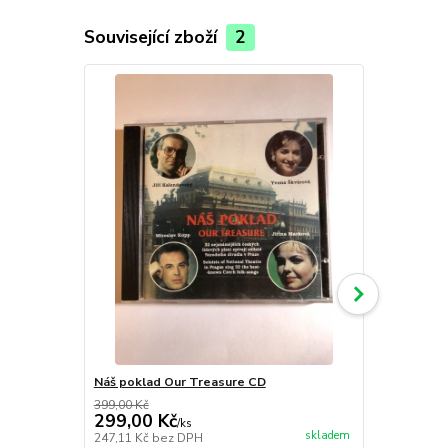
Související zboží
2
Náš poklad Our Treasure CD
1977 - exklu
399,00 Kč
59,00 Kč
299,00 Kč
49,00 Kč
/
ks
skladem
247,11 Kč
bez DPH
40,50 Kč
bez