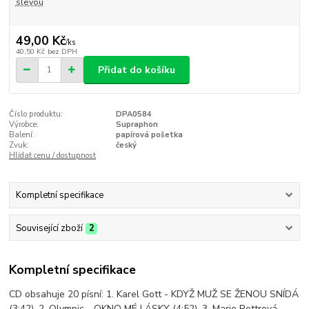
slevou
49,00 Kč
/
ks
40,50 Kč
bez DPH
Přidat do košíku
Číslo produktu:
DPA0584
Výrobce:
Supraphon
Balení:
papírová pošetka
Zvuk:
český
Hlídat cenu / dostupnost
Kompletní specifikace
Související zboží
2
Kompletní specifikace
CD obsahuje 20 písní: 1. Karel Gott - KDYŽ MUŽ SE ŽENOU SNÍDÁ
(3:42), 2. Olympic - OKNO MÉ LÁSKY (4:52), 3. Marie Rottrová -