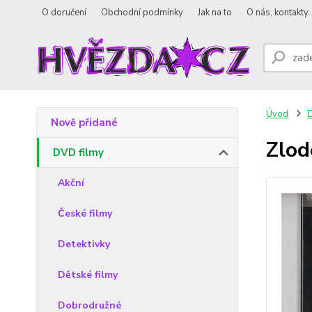
O doručení
Obchodní podmínky
Jak na to
O nás, kontakty..
Úvod
D
Nově přidané
Zlod
DVD filmy
Akční
České filmy
Detektivky
Dětské filmy
Dobrodružné