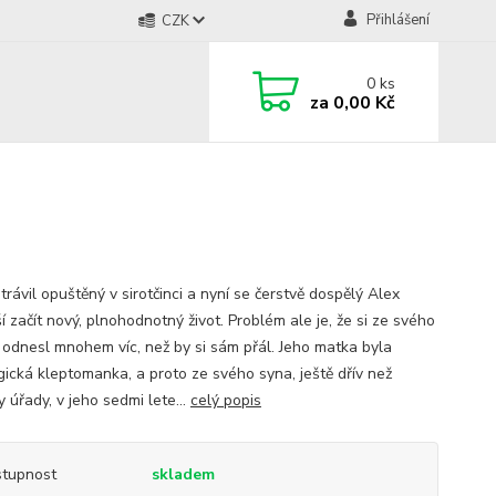
Přihlášení
CZK
0
ks
za
0,00 Kč
trávil opuštěný v sirotčinci a nyní se čerstvě dospělý Alex
 začít nový, plnohodnotný život. Problém ale je, že si ze svého
í odnesl mnohem víc, než by si sám přál. Jeho matka byla
gická kleptomanka, a proto ze svého syna, ještě dřív než
 úřady, v jeho sedmi lete...
celý popis
tupnost
skladem