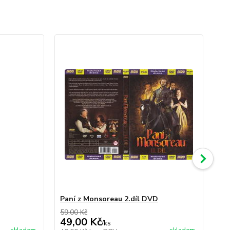
Paní z Monsoreau 2.díl DVD
Wo
59,00 Kč
49,
49,00 Kč
49
/
ks