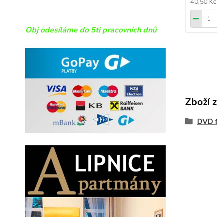
40,50 K
Obj odesíláme do 5ti pracovních dnů
Zboží 
DVD f