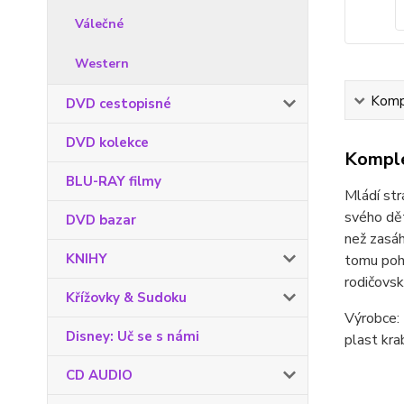
Válečné
Western
Kompl
DVD cestopisné
DVD kolekce
Komple
BLU-RAY filmy
Mládí str
svého dět
DVD bazar
než zasáh
KNIHY
tomu pohl
rodičovsk
Křížovky & Sudoku
Výrobce: 
Disney: Uč se s námi
plast kra
CD AUDIO