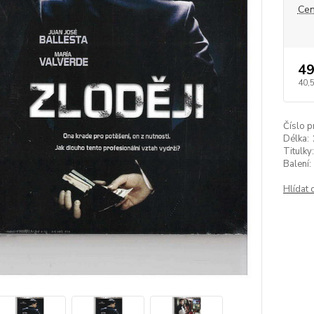
Cen
49
40,
Číslo p
Délka:
Titulky:
Balení:
Hlídat 