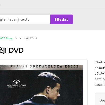
.
Hledat
VD filmy
Zloději DVD
ěji DVD
Mládí s
pokouší
dětstv
patolo
zasáhly
Dos