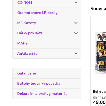
CD-ROM
Souvise
Gramofonové LP desky
MC Kazety
Dárky pro děti
MAPY
Antikvariát
Galanterie
Batohy ledvinky pouzdra
Boj o J
Dekorační a tvořivý materiál
59,00 Kč
49,00