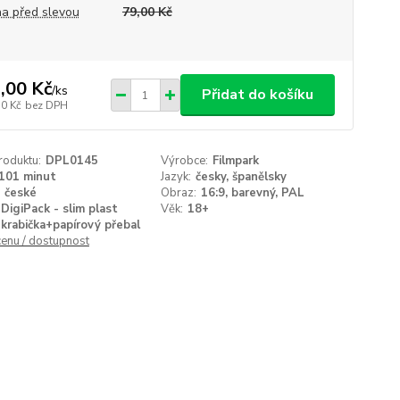
a před slevou
79,00 Kč
,00 Kč
/
ks
Přidat do košíku
50 Kč
bez DPH
roduktu:
DPL0145
Výrobce:
Filmpark
101 minut
Jazyk:
česky, španělsky
české
Obraz:
16:9, barevný, PAL
DigiPack - slim plast
Věk:
18+
krabička+papírový přebal
cenu / dostupnost