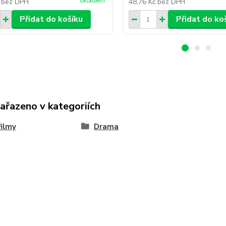
skladem
č
bez DPH
48,76 Kč
bez DPH
Přidat do košíku
Přidat do ko
zařazeno v kategoriích
ilmy
Drama