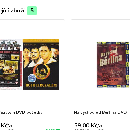
jící zboží
5
eruzalém DVD pošetka
Na východ od Berlína DVD
 Kč
59,00 Kč
/
ks
/
ks