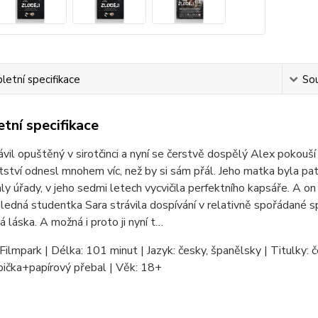
etní specifikace
Sou
tní specifikace
ávil opuštěný v sirotčinci a nyní se čerstvě dospělý Alex pokouší 
ství odnesl mnohem víc, než by si sám přál. Jeho matka byla pat
ly úřady, v jeho sedmi letech vycvičila perfektního kapsáře. A on
edná studentka Sara strávila dospívání v relativně spořádané spol
á láska. A možná i proto ji nyní t…
Filmpark | Délka: 101 minut | Jazyk: česky, španělsky | Titulky: č
bička+papírový přebal | Věk: 18+