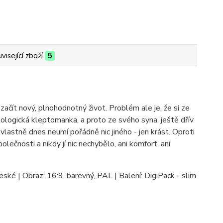
visející zboží
5
začít nový, plnohodnotný život. Problém ale je, že si ze
ologická kleptomanka, a proto ze svého syna, ještě dřív
 vlastně dnes neumí pořádně nic jiného - jen krást. Oproti
ečnosti a nikdy jí nic nechybělo, ani komfort, ani
eské | Obraz: 16:9, barevný, PAL | Balení: DigiPack - slim