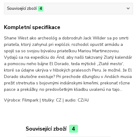
Související zboží
4
Kompletní specifikace
Shane West ako archeológ a dobrodruh Jack Wilder sa po smrti
priateľa, ktorý zahynul pri explózii, rozhodol opustiť armádu a
spojil sa so svojou bývalou priateľkou Mariou Martinezovou.
Vydajú sa na expedíciu do Ánd, aby našli takzvaný Zlatý kalendár
a pomocou neho bájne El Dorado, teda mýtické „Zlaté mesto“,
ktoré sa údajne ukrýva v hlbokých pralesoch Peru. Je možné, že El
Dorado skutočne existuje? Pri prechode džungľou v Andách musia
prežiť stretnutia s bojovnými indiánskymi kmeňmi, prekonať rôzne
pasce a prekážky, no predovšetkým kliadbu uvalenú na tajo…
Výrobce: Filmpark | titulky: CZ | audio: CZ/AJ
Související zboží
4