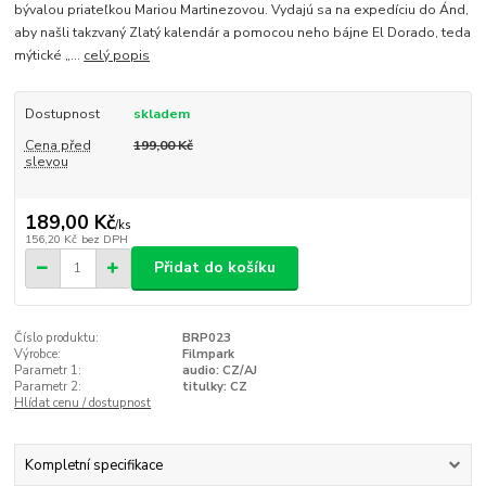
bývalou priateľkou Mariou Martinezovou. Vydajú sa na expedíciu do Ánd,
aby našli takzvaný Zlatý kalendár a pomocou neho bájne El Dorado, teda
mýtické „...
celý popis
Dostupnost
skladem
Cena před
199,00 Kč
slevou
189,00 Kč
/
ks
156,20 Kč
bez DPH
Přidat do košíku
Číslo produktu:
BRP023
Výrobce:
Filmpark
Parametr 1:
audio: CZ/AJ
Parametr 2:
titulky: CZ
Hlídat cenu / dostupnost
Kompletní specifikace