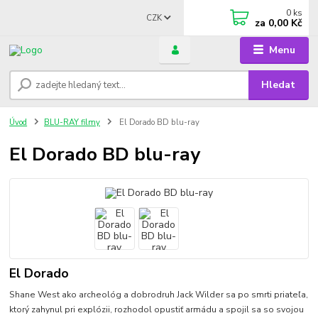
0
ks
CZK
za
0,00 Kč
Menu
Hledat
Úvod
BLU-RAY filmy
El Dorado BD blu-ray
El Dorado BD blu-ray
El Dorado
Shane West ako archeológ a dobrodruh Jack Wilder sa po smrti priateľa,
ktorý zahynul pri explózii, rozhodol opustiť armádu a spojil sa so svojou