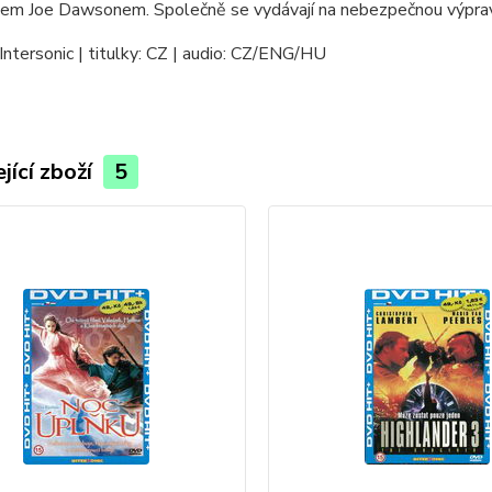
kem Joe Dawsonem. Společně se vydávají na nebezpečnou výpravu
Intersonic | titulky: CZ | audio: CZ/ENG/HU
jící zboží
5