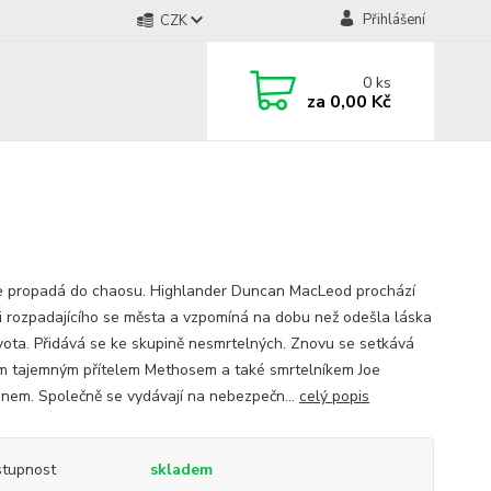
Přihlášení
CZK
0
ks
za
0,00 Kč
e propadá do chaosu. Highlander Duncan MacLeod prochází
i rozpadajícího se města a vzpomíná na dobu než odešla láska
ivota. Přidává se ke skupině nesmrtelných. Znovu se setkává
m tajemným přítelem Methosem a také smrtelníkem Joe
em. Společně se vydávají na nebezpečn...
celý popis
tupnost
skladem