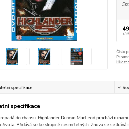
Cen
49
40,
Číslo p
Paramet
Hlídat 
etní specifikace
Sou
tní specifikace
ropadá do chaosu. Highlander Duncan MacLeod prochází ruinami 
ho života. Přidává se ke skupině nesmrtelných. Znovu se setká