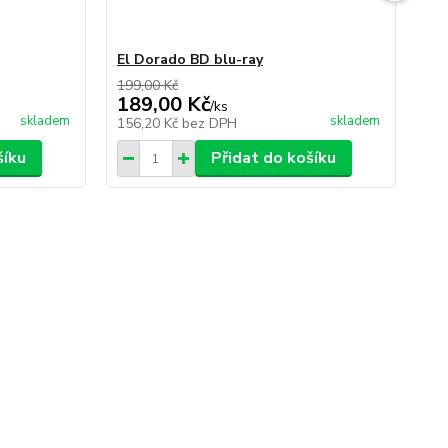
El Dorado BD blu-ray
Bo
199,00 Kč
59,
189,00 Kč
49
/
ks
skladem
skladem
156,20 Kč
bez DPH
40
šíku
Přidat do košíku