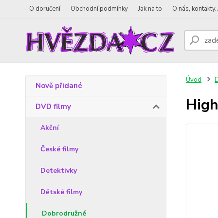
O doručení
Obchodní podmínky
Jak na to
O nás, kontakty..
Úvod
D
Nově přidané
High
DVD filmy
Akční
České filmy
Detektivky
Dětské filmy
Dobrodružné