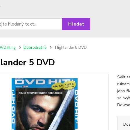
.
Hledat
VD filmy
Dobrodružné
Highlander 5 DVD
lander 5 DVD
Svět s
ruinam
jeho ž
se svý
Dawson
Dos