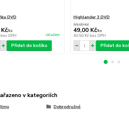
lňku DVD
Highlander 3 DVD
59,00 Kč
 Kč
49,00 Kč
/
ks
/
ks
skladem
č
bez DPH
40,50 Kč
bez DPH
Přidat do košíku
Přidat do ko
zařazeno v kategoriích
ilmy
Dobrodružné