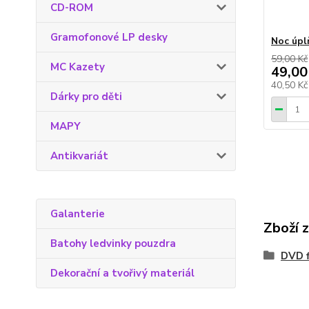
CD-ROM
Gramofonové LP desky
Noc úp
59,00 Kč
MC Kazety
49,00
40,50 K
Dárky pro děti
MAPY
Antikvariát
Galanterie
Zboží 
Batohy ledvinky pouzdra
DVD f
Dekorační a tvořivý materiál