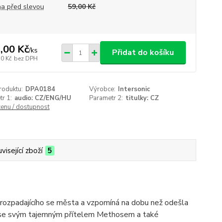
a před slevou
59,00 Kč
,00 Kč
/
ks
Přidat do košíku
50 Kč
bez DPH
roduktu:
DPA0184
Výrobce:
Intersonic
r 1:
audio: CZ/ENG/HU
Parametr 2:
titulky: CZ
cenu / dostupnost
visející zboží
5
rozpadajícího se města a vzpomíná na dobu než odešla
vá se svým tajemným přítelem Methosem a také