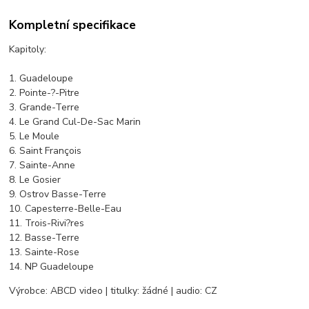
Kompletní specifikace
Kapitoly:
1. Guadeloupe
2. Pointe-?-Pitre
3. Grande-Terre
4. Le Grand Cul-De-Sac Marin
5. Le Moule
6. Saint François
7. Sainte-Anne
8. Le Gosier
9. Ostrov Basse-Terre
10. Capesterre-Belle-Eau
11. Trois-Rivi?res
12. Basse-Terre
13. Sainte-Rose
14. NP Guadeloupe
Výrobce: ABCD video | titulky: žádné | audio: CZ