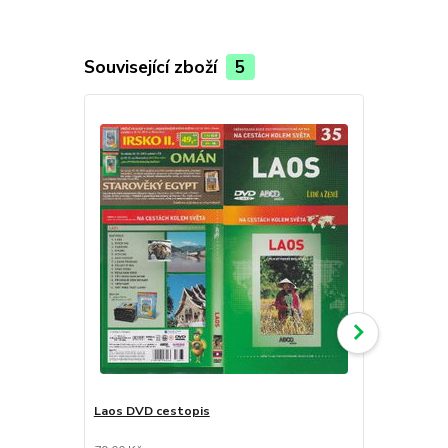
Související zboží
5
Laos DVD cestopis
Francouzské
cestopis