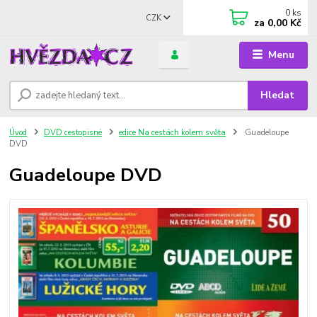
0
ks
CZK
za
0,00 Kč
Menu
Hledat
Úvod
DVD cestopisné
edice Na cestách kolem světa
Guadeloupe
DVD
Guadeloupe DVD