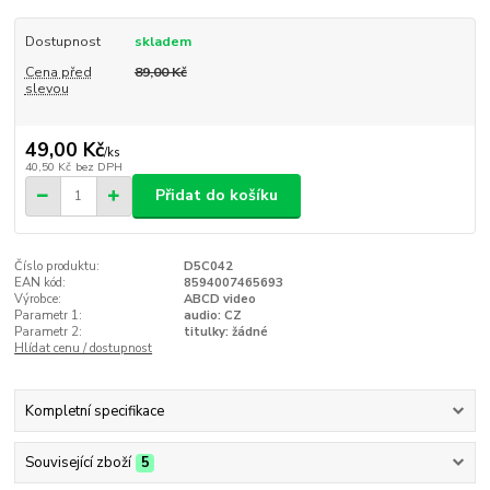
Dostupnost
skladem
Cena před
89,00 Kč
slevou
49,00 Kč
/
ks
40,50 Kč
bez DPH
Přidat do košíku
Číslo produktu:
D5C042
EAN kód:
8594007465693
Výrobce:
ABCD video
Parametr 1:
audio: CZ
Parametr 2:
titulky: žádné
Hlídat cenu / dostupnost
Kompletní specifikace
Související zboží
5