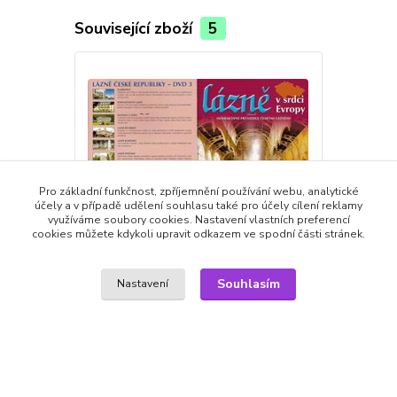
Související zboží
5
Pro základní funkčnost, zpříjemnění používání webu, analytické
účely a v případě udělení souhlasu také pro účely cílení reklamy
využíváme soubory cookies. Nastavení vlastních preferencí
cookies můžete kdykoli upravit odkazem ve spodní části stránek.
Souhlasím
Nastavení
Lázně v srdci Evropy 2. díl - DVD
Atomové bom
49,00 Kč
59,00 Kč
49,00 Kč
49,00 Kč
/
ks
skladem
40,50 Kč
bez DPH
40,50 Kč
bez