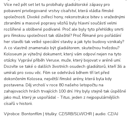
Více než pět set let tu probíhaly gladiátorské zápasy pro
pobavení privilegované vrstvy císařství, která vládla římské
společnosti. Divoké zvířecí hony, rekonstrukce bitev s vražednými
zbraněmi a masové popravy vězňů byly hlavní součástí velmi
rozšířené a oblíbené podívané. Proč ale byly tyto přehlídky smrti
pro římskou společnost tak důležité? Proč Římané pro pořádání
her stavěli tak velké speciální stavby a jak tyto budovy vznikaly?
A co vlastně znamenalo být gladiátorem, skutečnou hvězdou?
Koloseum je výtečný dokument, který vám odpoví nejen na tyto
otázky. Vypráví příběh Veruse, muže, který bojovat v aréně umí.
Dozvíte se také o dalších životních osudech gladiátorů, kteří žili a
umírali pro svou věc. Film se odehrává během tří let před
dokončením Kolosea, největší římské arény, která byla kdy
postavena. Děj vrcholí v roce 80 našeho letopočtu na
zahajovacích hrách trvajících 100 dní. Hry byly stejně tak úspěšné
jako muž, který je uspořádal - Titus, jeden z nejpopulárnějších
císařů v historii.
Výrobce: Bontonfilm | titulky: CZ/SRB/SLVI/CHR | audio: CZ/AJ