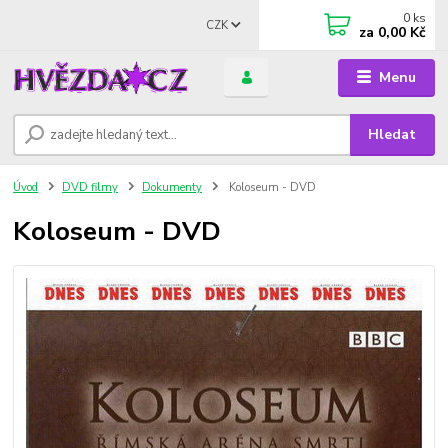
0
ks
CZK
za
0,00 Kč
Menu
Hledat
Úvod
DVD filmy
Dokumenty
Koloseum - DVD
Koloseum - DVD