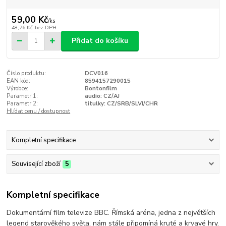
59,00 Kč
/
ks
48,76 Kč
bez DPH
Přidat do košíku
Číslo produktu:
DCV016
EAN kód:
8594157290015
Výrobce:
Bontonfilm
Parametr 1:
audio: CZ/AJ
Parametr 2:
titulky: CZ/SRB/SLVI/CHR
Hlídat cenu / dostupnost
Kompletní specifikace
Související zboží
5
Kompletní specifikace
Dokumentární film televize BBC. Římská aréna, jedna z největších
legend starověkého světa, nám stále připomíná kruté a krvavé hry.