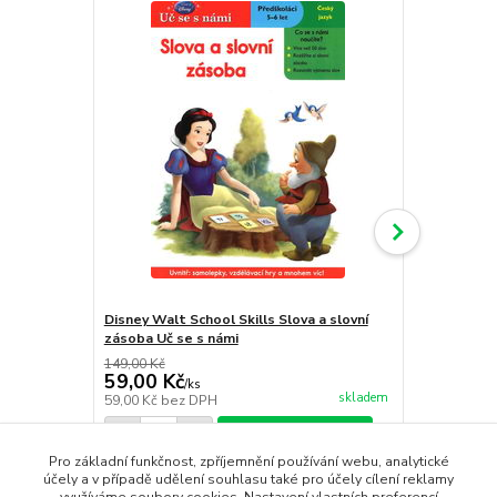
Disney Walt School Skills Slova a slovní
Disney Walt 
zásoba Uč se s námi
porozuměním
149,00 Kč
149,00 Kč
59,00 Kč
59,00 Kč
/
ks
skladem
59,00 Kč
bez DPH
59,00 Kč
bez
Přidat do košíku
Pro základní funkčnost, zpříjemnění používání webu, analytické
účely a v případě udělení souhlasu také pro účely cílení reklamy
využíváme soubory cookies. Nastavení vlastních preferencí