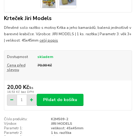
Krteček Jiri Models
Dřevěné solo razítko s motivy Krtka a jeho kamarádů, balená jednotlivě v
barevné krabičce. Výrobce: JIRI MODELS | 1 ks. razítka | Parametr 3: věk 3+
| velikost: 45x45mm
celý popis
Dostupnost
skladem
Cena před
70,00 Kč
slevou
20,00 Kč
/
ks
16,53 Kč
bez DPH
Přidat do košíku
Číslo produktu:
K2M509-2
Výrobce:
JIRI MODELS
Parametr 1:
velikost: 45x45mm
Parametr 2:
1 ks. razítka