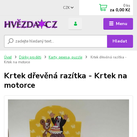
0
ks
CZK
za
0,00 Kč
Menu
Hledat
Úvod
Dárky pro děti
Karty, pexesa, puzzle
Krtek dřevěná razítka -
Krtek na motorce
Krtek dřevěná razítka - Krtek na
motorce