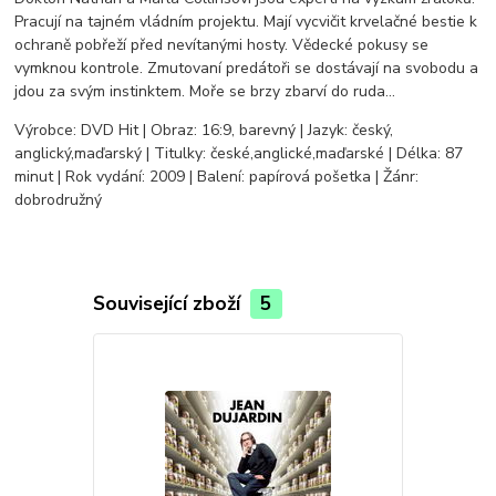
Pracují na tajném vládním projektu. Mají vycvičit krvelačné bestie k
ochraně pobřeží před nevítanými hosty. Vědecké pokusy se
vymknou kontrole. Zmutovaní predátoři se dostávají na svobodu a
jdou za svým instinktem. Moře se brzy zbarví do ruda...
Výrobce: DVD Hit | Obraz: 16:9, barevný | Jazyk: český,
anglický,maďarský | Titulky: české,anglické,maďarské | Délka: 87
minut | Rok vydání: 2009 | Balení: papírová pošetka | Žánr:
dobrodružný
Související zboží
5