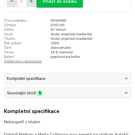
Přidat do košíku
Číslo produktu:
DPA0580
Výrobce:
DVD Hit
Délka:
87 minut
Jazyk:
český, anglický,maďarský
Titulky:
české,anglické,maďarské
Rok vydání:
2009
Žánr:
dobrodružný
Obraz:
16:9, barevný
Balení:
papírová pošetka
Hlídat cenu / dostupnost
Kompletní specifikace
Související zboží
5
Kompletní specifikace
Nebezpečí z hlubin.
Doktoři Nathan a Marla Collinsovi jsou experti na výzkum žraloků.