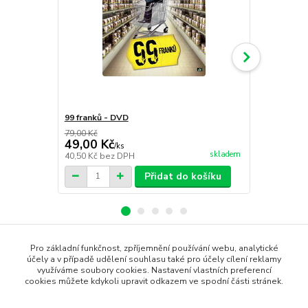
99 franků - DVD
2 roky prázd
79,00 Kč
49,00 Kč
59,00 Kč
/
ks
skladem
40,50 Kč
bez DPH
48,76 Kč
bez
Přidat do košíku
Pro základní funkčnost, zpříjemnění používání webu, analytické
Zboží zařazeno v kategoriích
účely a v případě udělení souhlasu také pro účely cílení reklamy
využíváme soubory cookies. Nastavení vlastních preferencí
cookies můžete kdykoli upravit odkazem ve spodní části stránek.
DVD filmy
Akční