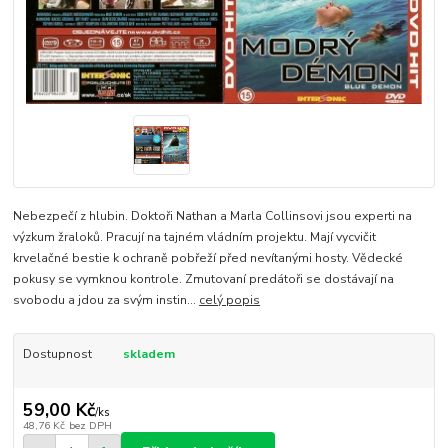
Nebezpečí z hlubin. Doktoři Nathan a Marla Collinsovi jsou experti na
výzkum žraloků. Pracují na tajném vládním projektu. Mají vycvičit
krvelačné bestie k ochraně pobřeží před nevítanými hosty. Vědecké
pokusy se vymknou kontrole. Zmutovaní predátoři se dostávají na
svobodu a jdou za svým instin...
celý popis
Dostupnost
skladem
59,00 Kč
/
ks
48,76 Kč
bez DPH