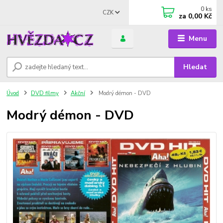
0
ks
CZK
za
0,00 Kč
Menu
Hledat
Úvod
DVD filmy
Akční
Modrý démon - DVD
Modrý démon - DVD