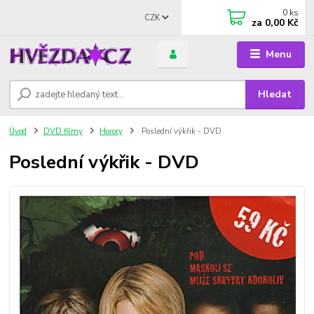
0
ks
CZK
za
0,00 Kč
Menu
Hledat
Úvod
DVD filmy
Horory
Poslední výkřik - DVD
Poslední výkřik - DVD