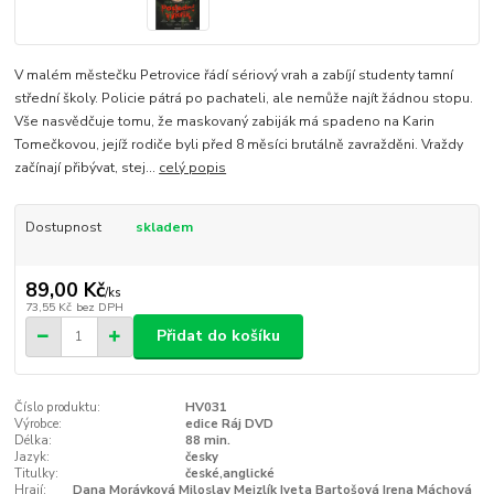
V malém městečku Petrovice řádí sériový vrah a zabíjí studenty tamní
střední školy. Policie pátrá po pachateli, ale nemůže najít žádnou stopu.
Vše nasvědčuje tomu, že maskovaný zabiják má spadeno na Karin
Tomečkovou, jejíž rodiče byli před 8 měsíci brutálně zavražděni. Vraždy
začínají přibývat, stej...
celý popis
Dostupnost
skladem
89,00 Kč
/
ks
73,55 Kč
bez DPH
Přidat do košíku
Číslo produktu:
HV031
Výrobce:
edice Ráj DVD
Délka:
88 min.
Jazyk:
česky
Titulky:
české,anglické
Hrají:
Dana Morávková Miloslav Mejzlík Iveta Bartošová Irena Máchová