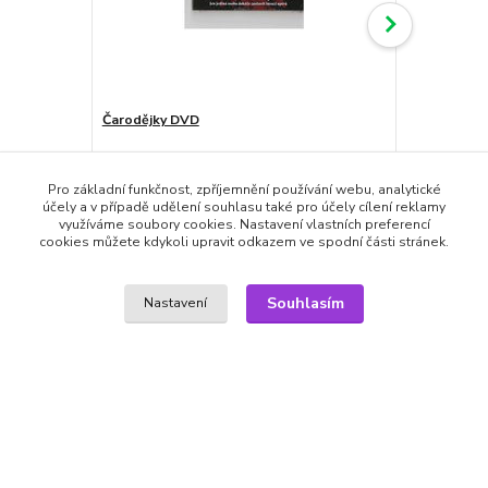
Čarodějky DVD
Bratrstvo: 
59,00 Kč
99,00 Kč
49,00 Kč
/
ks
skladem
81,82 Kč
bez DPH
40,50 Kč
bez
Pro základní funkčnost, zpříjemnění používání webu, analytické
účely a v případě udělení souhlasu také pro účely cílení reklamy
Přidat do košíku
využíváme soubory cookies. Nastavení vlastních preferencí
cookies můžete kdykoli upravit odkazem ve spodní části stránek.
Souhlasím
Nastavení
Zboží zařazeno v kategoriích
DVD filmy
Horory