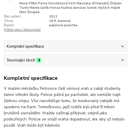
René Přibil Petra Horváthová Petr Machala Jiří Kalužný Štěpán
Turek Marek Jurčík Honza Kučera Jaroslav Synek Vojtěch Hájek
Miro Šmajda
Rok vydání:
2012
Obraz:
16:9, barevný
Balení:
papírová pošetka
Hlídat cenu / dostupnost
Kompletní specifikace
Související zboží
4
Kompletní specifikace
V malém městečku Petrovice řádí sériový vrah a zabíjí studenty
tamní střední školy. Policie pátrá po pachateli, ale nemůže najít
žádnou stopu. Vše nasvědčuje tomu, že maskovaný zabiják má
spadeno na Karin Tomečkovou, jejíž rodiče byli před 8 měsíci
brutálně zavražděni. Vraždy začínají přibývat, stejně jako
podezřelých. Policie se snaží vraha dopadnout, ale aby už nebylo
pozdě. Vrah může být kdekoliv.