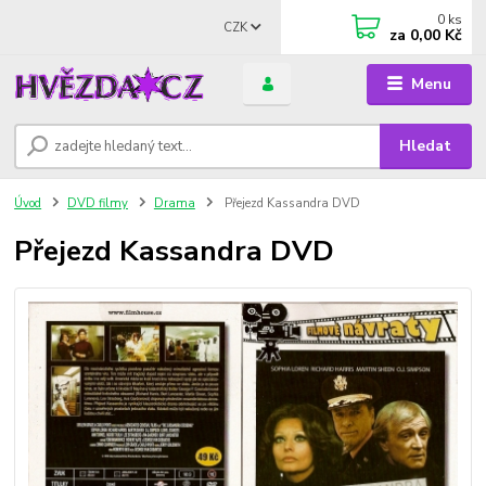
0
ks
CZK
za
0,00 Kč
Menu
Hledat
Úvod
DVD filmy
Drama
Přejezd Kassandra DVD
Přejezd Kassandra DVD