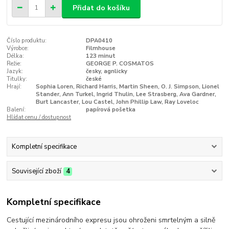
Přidat do košíku
Číslo produktu:
DPA0410
Výrobce:
Filmhouse
Délka:
123 minut
Režie:
GEORGE P. COSMATOS
Jazyk:
česky, agnlicky
Titulky:
české
Hrají:
Sophia Loren, Richard Harris, Martin Sheen, O. J. Simpson, Lionel
Stander, Ann Turkel, Ingrid Thulin, Lee Strasberg, Ava Gardner,
Burt Lancaster, Lou Castel, John Phillip Law, Ray Loveloc
Balení:
papírová pošetka
Hlídat cenu / dostupnost
Kompletní specifikace
Související zboží
4
Kompletní specifikace
Cestující mezinárodního expresu jsou ohroženi smrtelným a silně