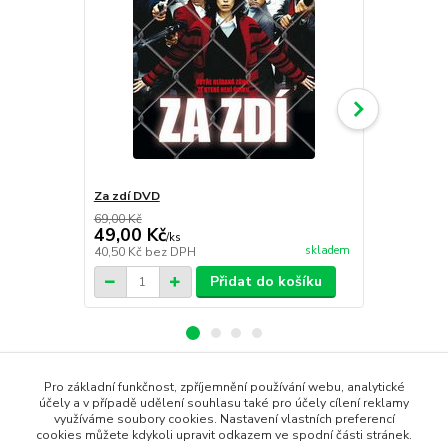
Za zdí DVD
Nebezpečná 
69,00 Kč
199,00 Kč
49,00 Kč
148,00 K
/
ks
skladem
40,50 Kč
bez DPH
122,31 Kč
be
Přidat do košíku
Pro základní funkčnost, zpříjemnění používání webu, analytické
Zboží zařazeno v kategoriích
účely a v případě udělení souhlasu také pro účely cílení reklamy
využíváme soubory cookies. Nastavení vlastních preferencí
cookies můžete kdykoli upravit odkazem ve spodní části stránek.
DVD filmy