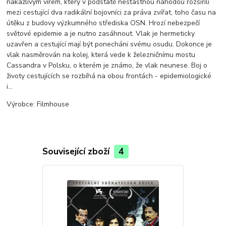
nakažlivým virem, který v podstatě nešťastnou náhodou rozšířili
mezi cestující dva radikální bojovníci za práva zvířat, toho času na
útěku z budovy výzkumného střediska OSN. Hrozí nebezpečí
světové epidemie a je nutno zasáhnout. Vlak je hermeticky
uzavřen a cestující mají být ponecháni svému osudu. Dokonce je
vlak nasměrován na kolej, která vede k železničnímu mostu
Cassandra v Polsku, o kterém je známo, že vlak neunese. Boj o
životy cestujících se rozbíhá na obou frontách - epidemiologické
i…
Výrobce: Filmhouse
Související zboží
4