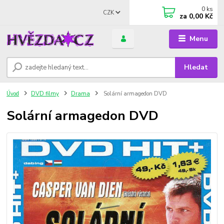
0
ks
CZK
za
0,00 Kč
Menu
Hledat
Úvod
DVD filmy
Drama
Solární armagedon DVD
Solární armagedon DVD