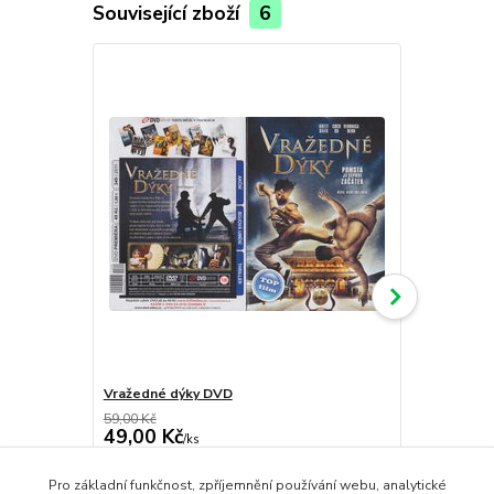
Související zboží
6
Vražedné dýky DVD
Únos letad
59,00 Kč
59,00 Kč
49,00 Kč
49,00 Kč
/
ks
skladem
40,50 Kč
bez DPH
40,50 Kč
bez
Pro základní funkčnost, zpříjemnění používání webu, analytické
Přidat do košíku