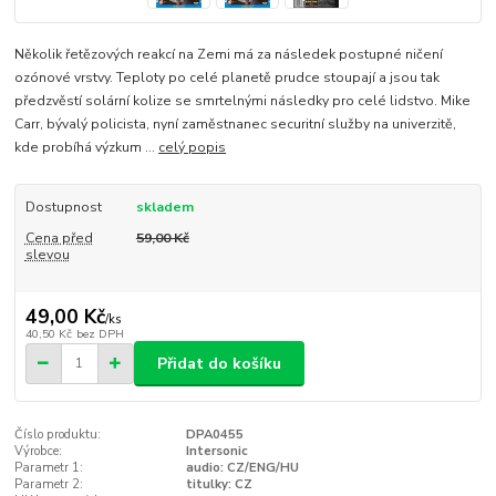
Několik řetězových reakcí na Zemi má za následek postupné ničení
ozónové vrstvy. Teploty po celé planetě prudce stoupají a jsou tak
předzvěstí solární kolize se smrtelnými následky pro celé lidstvo. Mike
Carr, bývalý policista, nyní zaměstnanec securitní služby na univerzitě,
kde probíhá výzkum ...
celý popis
Dostupnost
skladem
Cena před
59,00 Kč
slevou
49,00 Kč
/
ks
40,50 Kč
bez DPH
Přidat do košíku
Číslo produktu:
DPA0455
Výrobce:
Intersonic
Parametr 1:
audio: CZ/ENG/HU
Parametr 2:
titulky: CZ