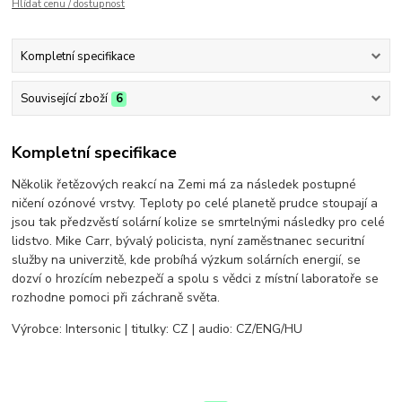
Hlídat cenu / dostupnost
Kompletní specifikace
Související zboží
6
Kompletní specifikace
Několik řetězových reakcí na Zemi má za následek postupné
ničení ozónové vrstvy. Teploty po celé planetě prudce stoupají a
jsou tak předzvěstí solární kolize se smrtelnými následky pro celé
lidstvo. Mike Carr, bývalý policista, nyní zaměstnanec securitní
služby na univerzitě, kde probíhá výzkum solárních energií, se
dozví o hrozícím nebezpečí a spolu s vědci z místní laboratoře se
rozhodne pomoci při záchraně světa.
Výrobce: Intersonic | titulky: CZ | audio: CZ/ENG/HU