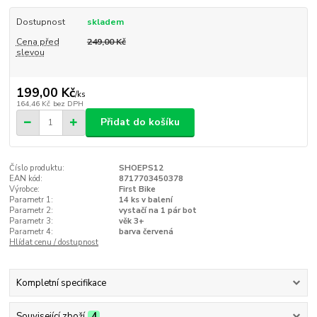
Dostupnost
skladem
Cena před
249,00 Kč
slevou
199,00 Kč
/
ks
164,46 Kč
bez DPH
Přidat do košíku
Číslo produktu:
SHOEPS12
EAN kód:
8717703450378
Výrobce:
First Bike
Parametr 1:
14 ks v balení
Parametr 2:
vystačí na 1 pár bot
Parametr 3:
věk 3+
Parametr 4:
barva červená
Hlídat cenu / dostupnost
Kompletní specifikace
Související zboží
4