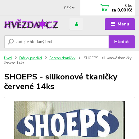
0
ks
CZK
za
0,00 Kč
Menu
Hledat
Úvod
Dárky pro děti
Shoeps tkaničky
SHOEPS - silikonové tkaničky
červené 14ks
SHOEPS - silikonové tkaničky
červené 14ks