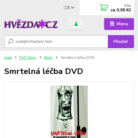
0
ks
CZK
za
0,00 Kč
Menu
Hledat
Úvod
DVD filmy
Akční
Smrtelná léčba DVD
Smrtelná léčba DVD