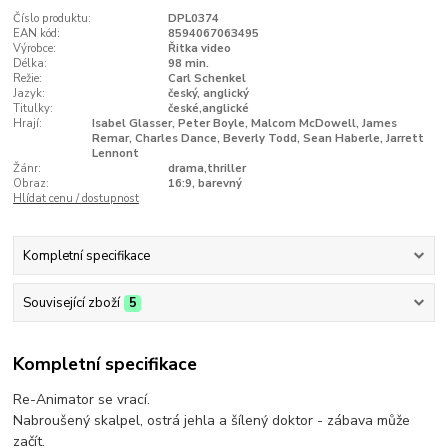
Číslo produktu:
DPL0374
EAN kód:
8594067063495
Výrobce:
Řitka video
Délka:
98 min.
Režie:
Carl Schenkel
Jazyk:
český, anglický
Titulky:
české,anglické
Hrají:
Isabel Glasser, Peter Boyle, Malcom McDowell, James
Remar, Charles Dance, Beverly Todd, Sean Haberle, Jarrett
Lennont
Žánr:
drama,thriller
Obraz:
16:9, barevný
Hlídat cenu / dostupnost
Kompletní specifikace
Související zboží
5
Kompletní specifikace
Re-Animator se vrací.
Nabroušený skalpel, ostrá jehla a šílený doktor - zábava může
začít.