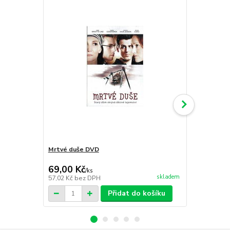
Mrtvé duše DVD
Bratrstvo: 
59,00 Kč
69,00 Kč
49,00 Kč
/
ks
skladem
57,02 Kč
bez DPH
40,50 Kč
bez
Přidat do košíku