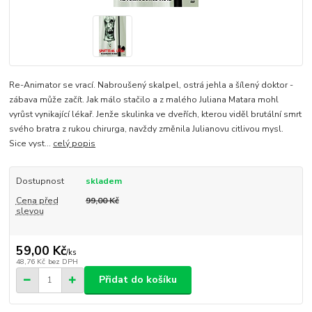
Re-Animator se vrací. Nabroušený skalpel, ostrá jehla a šílený doktor -
zábava může začít. Jak málo stačilo a z malého Juliana Matara mohl
vyrůst vynikající lékař. Jenže skulinka ve dveřích, kterou viděl brutální smrt
svého bratra z rukou chirurga, navždy změnila Julianovu citlivou mysl.
Sice vyst...
celý popis
Dostupnost
skladem
Cena před
99,00 Kč
slevou
59,00 Kč
/
ks
48,76 Kč
bez DPH
Přidat do košíku