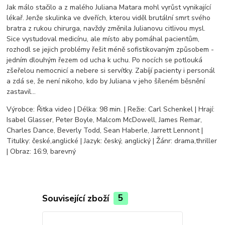
Jak málo stačilo a z malého Juliana Matara mohl vyrůst vynikající
lékař. Jenže skulinka ve dveřích, kterou viděl brutální smrt svého
bratra z rukou chirurga, navždy změnila Julianovu citlivou mysl.
Sice vystudoval medicínu, ale místo aby pomáhal pacientům,
rozhodl se jejich problémy řešit méně sofistikovaným způsobem -
jedním dlouhým řezem od ucha k uchu. Po nocích se potlouká
zšeřelou nemocnicí a nebere si servítky. Zabíjí pacienty i personál
a zdá se, že není nikoho, kdo by Juliana v jeho šíleném běsnění
zastavil...
Výrobce: Řitka video | Délka: 98 min. | Režie: Carl Schenkel | Hrají:
Isabel Glasser, Peter Boyle, Malcom McDowell, James Remar,
Charles Dance, Beverly Todd, Sean Haberle, Jarrett Lennont |
Titulky: české,anglické | Jazyk: český, anglický | Žánr: drama,thriller
| Obraz: 16:9, barevný
Související zboží
5