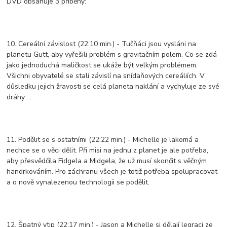
DVD obsahuje 3 příběhy:
10. Cereální závislost (22:10 min.) - Tučňáci jsou vysláni na
planetu Gutt, aby vyřešili problém s gravitačním polem. Co se zdá
jako jednoduchá maličkost se ukáže být velkým problémem.
Všichni obyvatelé se stali závislí na snídaňových cereáliích. V
důsledku jejich žravosti se celá planeta naklání a vychyluje ze své
dráhy ...
11. Podělit se s ostatními (22:22 min.) - Michelle je lakomá a
nechce se o věci dělit. Při misi na jednu z planet je ale potřeba,
aby přesvědčila Fidgela a Midgela, že už musí skončit s věčným
handrkováním. Pro záchranu všech je totiž potřeba spolupracovat
a o nově vynalezenou technologii se podělit.
12. Špatný vtip (22:17 min.) - Jason a Michelle si dělají legraci ze