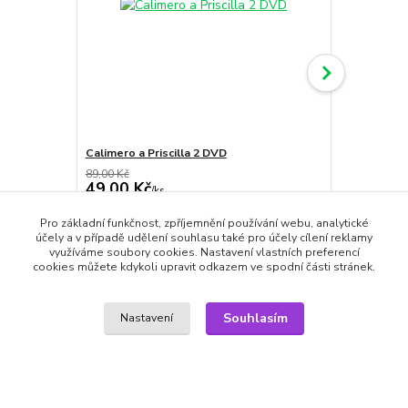
Calimero a Priscilla 2 DVD
Calimero a P
89,00 Kč
89,00 Kč
49,00 Kč
49,00 Kč
/
ks
skladem
40,50 Kč
bez DPH
40,50 Kč
bez
Pro základní funkčnost, zpříjemnění používání webu, analytické
Přidat do košíku
účely a v případě udělení souhlasu také pro účely cílení reklamy
využíváme soubory cookies. Nastavení vlastních preferencí
cookies můžete kdykoli upravit odkazem ve spodní části stránek.
Souhlasím
Nastavení
Zboží zařazeno v kategoriích
DVD filmy
Dětské filmy