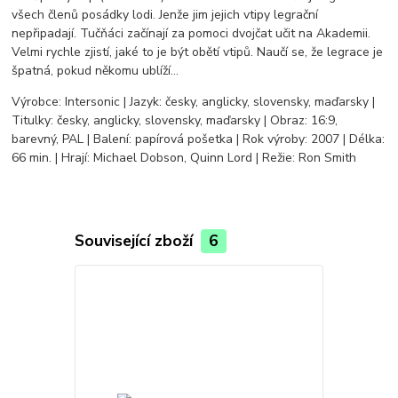
všech členů posádky lodi. Jenže jim jejich vtipy legrační
nepřipadají. Tučňáci začínají za pomoci dvojčat učit na Akademii.
Velmi rychle zjistí, jaké to je být obětí vtipů. Naučí se, že legrace je
špatná, pokud někomu ublíží...
Výrobce: Intersonic | Jazyk: česky, anglicky, slovensky, maďarsky |
Titulky: česky, anglicky, slovensky, maďarsky | Obraz: 16:9,
barevný, PAL | Balení: papírová pošetka | Rok výroby: 2007 | Délka:
66 min. | Hrají: Michael Dobson, Quinn Lord | Režie: Ron Smith
Související zboží
6