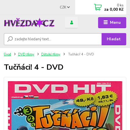
0
ks
CZK
za
0,00 Kč
Menu
Hledat
Úvod
DVD filmy
Dětské filmy
Tučňáci! 4 - DVD
Tučňáci! 4 - DVD