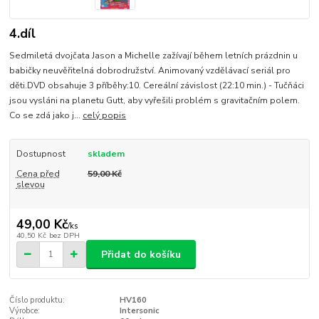
4.díl
Sedmiletá dvojčata Jason a Michelle zažívají během letních prázdnin u
babičky neuvěřitelná dobrodružství. Animovaný vzdělávací seriál pro
děti.DVD obsahuje 3 příběhy:10. Cereální závislost (22:10 min.) - Tučňáci
jsou vysláni na planetu Gutt, aby vyřešili problém s gravitačním polem.
Co se zdá jako j...
celý popis
Dostupnost
skladem
Cena před
59,00 Kč
slevou
49,00 Kč
/
ks
40,50 Kč
bez DPH
Přidat do košíku
Číslo produktu:
HV160
Výrobce:
Intersonic