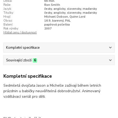
Délka:
66 min.
Režie:
Ron Smith
Jazyk:
česky, anglicky, slovensky, maďarsky
Titulky:
česky, anglicky, slovensky, maďarsky
Hrají:
Michael Dobson, Quinn Lord
Obraz:
16:9, barevný, PAL
Balení:
papírová pošetka
Rok výroby:
2007
Hlídat cenu / dostupnost
Kompletní specifikace
Související zboží
6
Kompletní specifikace
Sedmiletá dvojčata Jason a Michelle zažívají během letních
prázdnin u babičky neuvěřitelná dobrodružství. Animovaný
vzdělávací seriál pro děti.