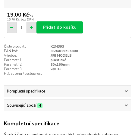
19,00 Kč
/
ks
15,70 Kč
bez DPH
Přidat do košíku
Číslo produktu:
K2M393
EAN kód:
8594019606800
Výrobce:
JIRI MODELS
Parametr 1:
plastické
Parametr 2:
80x160mm
Parametr 3:
věk 3+
Hlídat cenu / dostupnost
Kompletní specifikace
Související zboží
4
Kompletní specifikace
Široká řada samolepek v rozmanitých provedeních zahrnuje