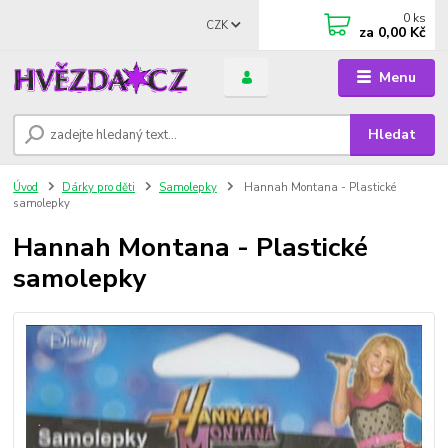
0
ks
CZK
za
0,00 Kč
Menu
Hledat
Úvod
Dárky pro děti
Samolepky
Hannah Montana - Plastické
samolepky
Hannah Montana - Plastické
samolepky